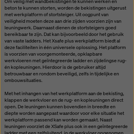
Om veilig met wandbekistingen te kunnen werken en
beton te kunnen storten, worden de bekistingen uitgerust
met werkplatform of stortsteiger. Uit oogpunt van
veiligheid moeten deze aan drie zijden voorzien zijn van
leuningwerk. Daarnaast dienen de stortsteigers goed
bereikbaar te zijn. Dat kan bijvoorbeeld door het gebruik
van vaste ladders. Het Xsafe plus werkplatform biedt al
deze faciliteiten in één universele oplossing. Het platform
is voorzien van voorgemonteerde, opklapbare
werkvloeren met geïntegreerde ladder en zijdelingse rug-
én kopleuningen. Hierdoor is de gebruiker altijd
betrouwbaar en rondom beveiligd, zelfs in tijdelijke en
ombouwsituaties.
Met het inhangen van het werkplatform aan de bekisting,
klappen de werkvloer en de rug- en kopleuningen direct
open. De leuningen kunnen bovendien in breedte en
diepte worden aangepast waardoor voor elke situatie het
werkplatform passend kan worden gemaakt. Naast
leuningen voorziet de XSafe plus ook in een geïntegreerde
ladder met een zelfsluitend, in de werkvloer opgenomen