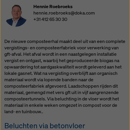
rechtsmiddelen bestaan. U kunt alle cookies waarvoor
Hennie Roebroeks
toestemming is vereist weigeren door te klikken op
hennie.roebroeks@doka.com
'Weigeren' of door uw
cookie-instellingen
aan te
+31 412 65 30 30
passen door te klikken op cookie-instellingen
onderaan deze website en de betreffende
selectievakjes te gebruiken. U kunt uw toestemming
te allen tijde intrekken met werking voor de toekomst
De nieuwe composteerhal maakt deel uit van een complete
en zonder opgaaf van reden door te klikken op
vergistings- en composteerfabriek voor verwerking van
cookie-instellingen
onderaan deze website.
gft-afval. Het afval wordt in een naastgelegen installatie
vergist en ontgast, waarbij het geproduceerde biogas na
Meer informatie over onze cookies
in ons
opwaardering tot aardgaskwaliteit wordt geleverd aan het
privacybeleid
. Wij bieden u ook de mogelijkheid om
lokale gasnet. Wat na vergisting overblijft aan organisch
uw cookies te selecteren (geavanceerde cookie-
materiaal wordt via lopende banden naar de
instellingen).
composteerfabriek afgevoerd. Laadschoppen rijden dit
materiaal, gemengd met vers gft uit in vijf aangrenzende
composteertunnels. Via beluchting in de vloer wordt het
materiaal in enkele weken omgezet in compost voor de
land- en tuinbouw..
Beluchten via betonvloer