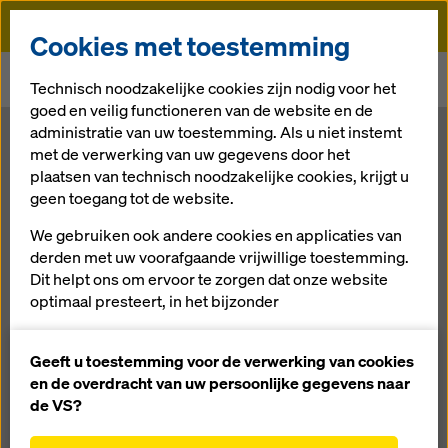
Doka
Cookies met toestemming
Doka
Newsroom
Technisch noodzakelijke cookies zijn nodig voor het
Veiligheid doorslaggevende factor bij keuze bekistingsysteem
goed en veilig functioneren van de website en de
administratie van uw toestemming. Als u niet instemt
Veiligheid
met de verwerking van uw gegevens door het
plaatsen van technisch noodzakelijke cookies, krijgt u
geen toegang tot de website.
doorslaggeven
We gebruiken ook andere cookies en applicaties van
de factor bij
derden met uw voorafgaande vrijwillige toestemming.
Dit helpt ons om ervoor te zorgen dat onze website
optimaal presteert, in het bijzonder
keuze
het voortdurend verbeteren van de functionaliteit
van onze website (functionele en statistische
Geeft u toestemming voor de verwerking van cookies
bekistingsystee
cookies),
en de overdracht van uw persoonlijke gegevens naar
het vergemakkelijken van een soepel
de VS?
m
aankoopproces bij het gebruik van de Doka-