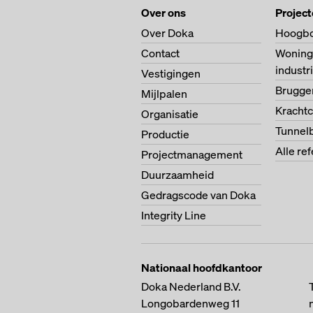
Over ons
Projec
Over Doka
Hoogb
Contact
Woning
indust
Vestigingen
Brugg
Mijlpalen
Krachtc
Organisatie
Tunnel
Productie
Alle re
Projectmanagement
Duurzaamheid
Gedragscode van Doka
Integrity Line
Nationaal hoofdkantoor
Doka Nederland B.V.
Longobardenweg 11