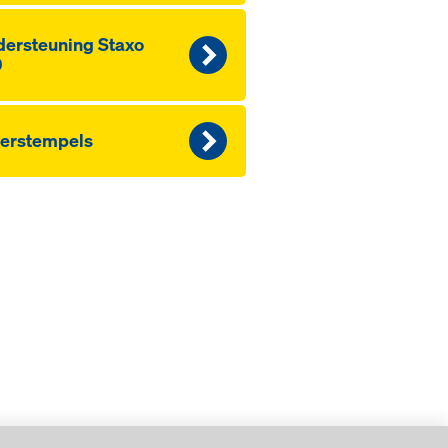
der­s­teu­ning Staxo
0
er­s­tem­pels