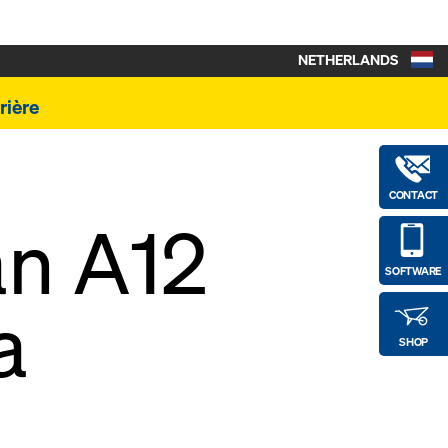
NETHERLANDS
rière
CONTACT
an A12
SOFTWARE
a
SHOP