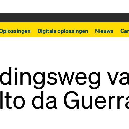
Oplossingen
Digitale oplossingen
Nieuws
Car
dingsweg v
lto da Guerr