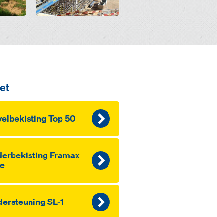
et
vel­be­kis­ting Top 50
der­be­kis­ting Framax
fe
der­s­teu­ning SL-1