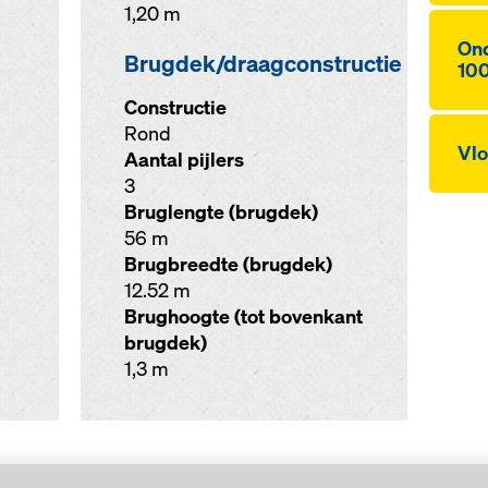
1,20 m
On­
Brugdek/draagconstructie
10
Constructie
Rond
Vlo
Aantal pijlers
3
Bruglengte (brugdek)
56 m
Brugbreedte (brugdek)
12.52 m
Brughoogte (tot bovenkant
brugdek)
1,3 m