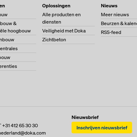
ten
Oplossingen
Nieuws
ouw
Alle producten en
Meer nieuws
diensten
bouw &
Beurzen & kalen
riële hoogbouw
Veiligheid met Doka
RSS-feed
enbouw
Zichtbeton
entrales
bouw
ferenties
Nieuwsbrief
T
+31 412 65 30 30
Inschrijven nieuwsbrief
nederland@doka.com