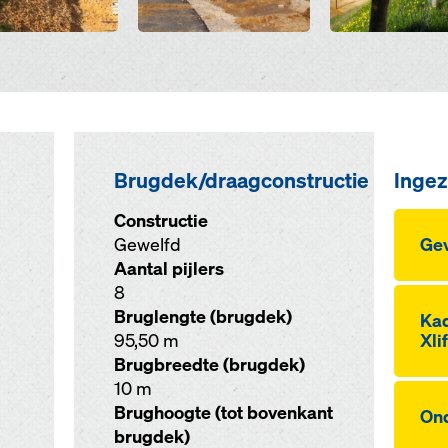
Brugdek/draagconstructie
Ingez
Constructie
Gewelfd
Ge­
Aantal pijlers
8
Bruglengte (brugdek)
Ka­
95,50 m
Xli
Brugbreedte (brugdek)
10 m
Brughoogte (tot bovenkant
On­
brugdek)