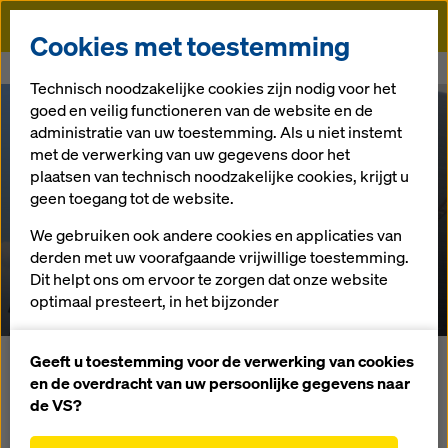
Doka
Cookies met toestemming
Doka
Referenties
Koeltoren Lingen
Technisch noodzakelijke cookies zijn nodig voor het
goed en veilig functioneren van de website en de
administratie van uw toestemming. Als u niet instemt
met de verwerking van uw gegevens door het
plaatsen van technisch noodzakelijke cookies, krijgt u
geen toegang tot de website.
We gebruiken ook andere cookies en applicaties van
Koeltoren Lingen
derden met uw voorafgaande vrijwillige toestemming.
Dit helpt ons om ervoor te zorgen dat onze website
Duitsland
optimaal presteert, in het bijzonder
het voortdurend verbeteren van de functionaliteit
van onze website (functionele en statistische
Geeft u toestemming voor de verwerking van cookies
Bij de krachtcentrale in Lingen gaat het om een koeltoren
cookies),
en de overdracht van uw persoonlijke gegevens naar
met een basisdiameter van minder dan 90 m. Tot aan de
het vergemakkelijken van een soepel
de VS?
taille versmalt de koeltoren tot ca. 54 m. Voor de bouw
aankoopproces bij het gebruik van de Doka-
worden in totaal 90 klimeenheden van de Doka-