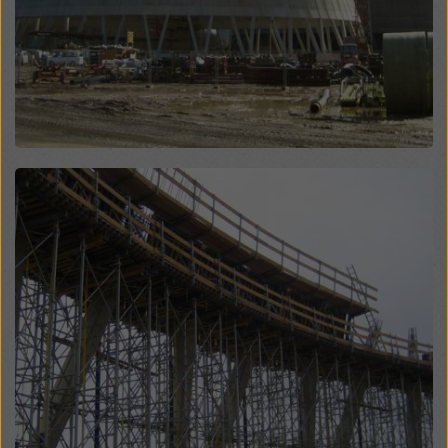
rechtsmiddelen bestaan. U kunt alle cookies waarvoor
toestemming is vereist weigeren door te klikken op
'Weigeren' of door uw
cookie-instellingen
aan te
passen door te klikken op cookie-instellingen
onderaan deze website en de betreffende
selectievakjes te gebruiken. U kunt uw toestemming
te allen tijde intrekken met werking voor de toekomst
en zonder opgaaf van reden door te klikken op
Open
cookie-instellingen
onderaan deze website.
Meer informatie over onze cookies
in ons
privacybeleid
. Wij bieden u ook de mogelijkheid om
uw cookies te selecteren (geavanceerde cookie-
instellingen).