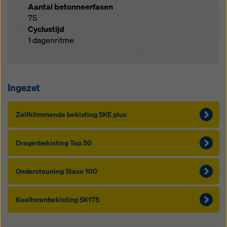
Aantal betonneerfasen
75
Cyclustijd
1 dagenritme
Ingezet
Zelf­k­lim­men­de be­kis­ting SKE plus
Dra­ger­be­kis­ting Top 50
On­der­s­teu­ning Staxo 100
Koel­to­ren­be­kis­ting SK175