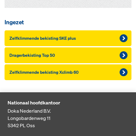
Ingezet
Zelf­k­lim­men­de be­kis­ting SKE plus
Dra­ger­be­kis­ting Top 50
Zelf­k­lim­men­de be­kis­ting Xclimb 60
Nationaal hoofdkantoor
Doka Nederland B.V.
Longobardenweg 11
5342 PL
Oss