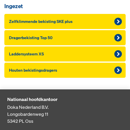
Ingezet
Zelf­k­lim­men­de be­kis­ting SKE plus
Dra­ger­be­kis­ting Top 50
Lad­der­sys­teem XS
Houten bekistings­dragers
Nationaal hoofdkantoor
Doka Nederland B.V.
Longobardenweg 11
5342 PL
Oss