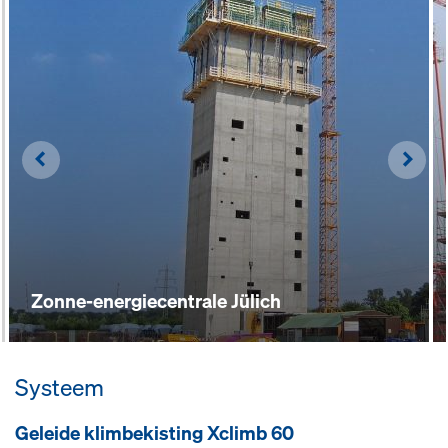
Left
Righ
Zonne-energiecentrale Jülich
Systeem
Ge­lei­de klim­be­kis­ting Xclimb 60