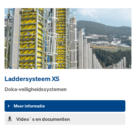
Lad­der­sys­teem XS
Doka-vei­lig­heids­sys­te­men
Meer informatie
Video´s en documenten