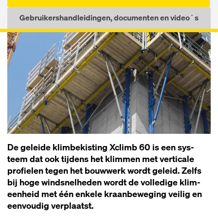
Gebruikershandleidingen, documenten en video´s
De ge­lei­de klim­be­kis­ting Xclimb 60 is een sys­
teem dat ook tij­dens het klim­men met ver­ti­ca­le
pro­fie­len te­gen het bouw­werk wordt ge­leid. Zelfs
bij ho­ge wind­s­nel­he­den wordt de vol­le­di­ge kli­m­
een­heid met één en­ke­le kraan­be­we­ging vei­lig en
een­vou­dig ver­plaatst.