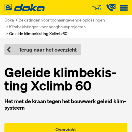
Doka
Doka
Bekistingen voor toonaangevende oplossingen
Klimbekistingen voor hoogbouwprojecten
Geleide klimbekisting Xclimb 60
Terug naar het overzicht
Ge­lei­de klim­be­kis­
ting Xclimb 60
Het met de kraan te­gen het bouw­werk ge­leid klim­
sys­teem
Overzicht