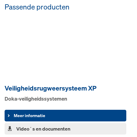
Passende producten
Veiligheids­rugweersysteem XP
Doka-vei­lig­heids­sys­te­men
Meer informatie
Video´s en documenten