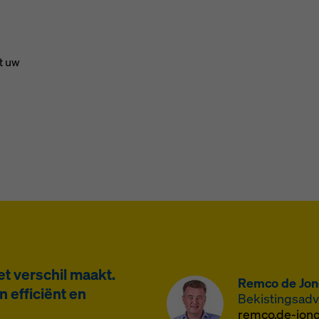
t uw
et verschil maakt.
Remco de Jo
efficiënt en
Bekistingsadv
remco.de-jo