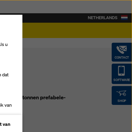
NETHERLANDS
rière
ls u
CONTACT
n dat
SOFTWARE
en van be­ton­nen pre­fa­b­ele­
SHOP
ik van
t van