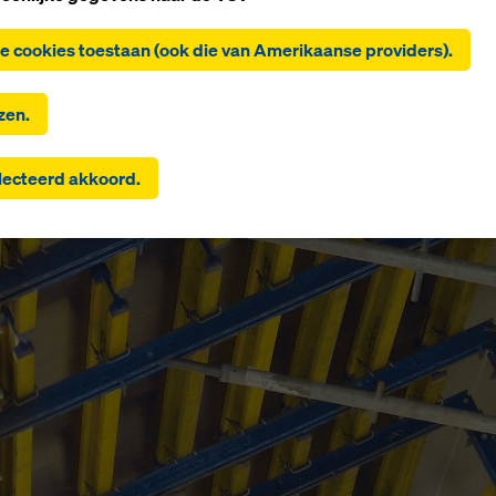
'Alle cookies toestaan (incl. Amerikaanse providers)' te klikken
 de installatie en het gebruik van alle cookies. Door op 'Akkoor
lle cookies toestaan (ook die van Amerikaanse providers).
teerd' te klikken, geeft u toestemming voor de cookies die u me
evakjes hebt geselecteerd. Dit kan ook de overdracht van gegev
de landen zoals de VS inhouden. Als de instellingen die je hebt
zen.
teerd ook aanbieders omvatten die gegevens overdragen aan d
waar geen adequaatheidsbesluit krachtens artikel 45 GDPR en 
ecteerd akkoord.
e waarborgen krachtens artikel 46 GDPR bestaan, strekt je
ming zich ook uit tot deze landen. Er kan een risico bestaan dat
s die op deze manier worden overgedragen, voor controle- en
tdoeleinden toegankelijk zijn voor autoriteiten in deze derde la
rtegen geen effectieve rechtsmiddelen bestaan. U kunt alle cook
r toestemming is vereist weigeren door te klikken op 'Weigeren
w
cookie-instellingen
aan te passen door te klikken op cookie-
ingen onderaan deze website en de betreffende selectievakjes te
en. U kunt uw toestemming te allen tijde intrekken met werking
omst en zonder opgaaf van reden door te klikken op
cookie-
ngen
onderaan deze website.
formatie over onze cookies
in ons privacybeleid
. Wij bieden u o
kheid om uw cookies te selecteren (geavanceerde cookie-