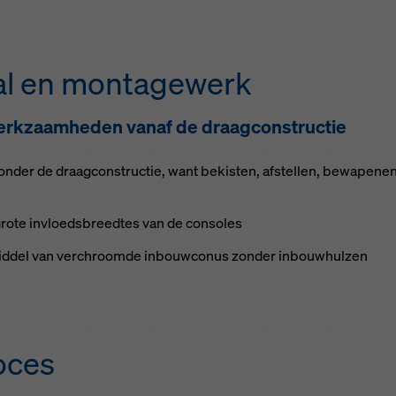
l en mon­ta­ge­werk
 werkzaam­he­den van­af de draag­con­struc­tie
­der de draag­con­struc­tie, want be­kis­ten, af­s­tel­len, be­wa­pe­nen
gro­te in­vloeds­breed­tes van de con­so­les
mid­del van ver­chroom­de in­bouw­co­nus zon­der in­bouw­hulzen
o­ces