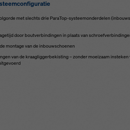
­teem­con­fi­gu­ra­tie
ol­g­or­de met slechts drie ParaTop-sys­tee­m­on­der­de­len (in­bouw­
a­ge­tijd door bout­ver­bin­din­gen in plaats van schroefver­bin­din­g
en­de mon­ta­ge van de in­bouw­schoe­nen
han­gen van de kraag­lig­ger­be­kis­ting – zon­der moeizaam in­s­te­ke
t­ge­voerd