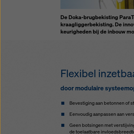
instelli
De Doka-brug­be­kis­ting ParaTo
kraag­lig­ger­be­kis­ting. De in
keu­rig­he­den bij de in­bouw mo­
Flexi­bel in­zet­ba
door mo­du­lai­re sys­tee
Beves­ti­ging aan be­ton­nen of s
Een­vou­dig aan­pas­sen aan ver­s
Geen bot­sin­gen met ver­s­tij­vin
de toe­laat­ba­re in­vloeds­breed­t