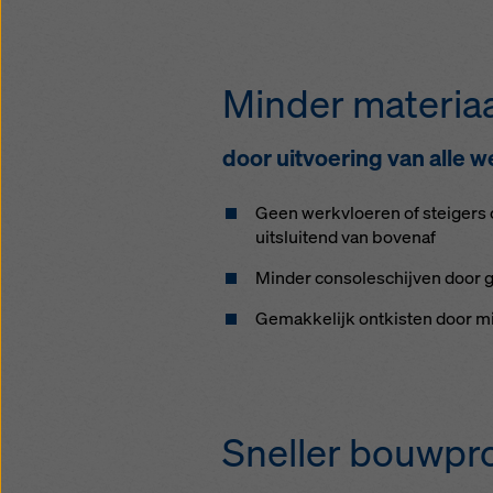
Min­der materiaa
door uit­voe­ring van al­le
Geen werk­vloe­ren of stei­gers on
uit­slui­tend van boven­af
Min­der con­so­le­schij­ven door 
Ge­mak­ke­lijk ont­kis­ten door 
Snel­ler bouw­pr