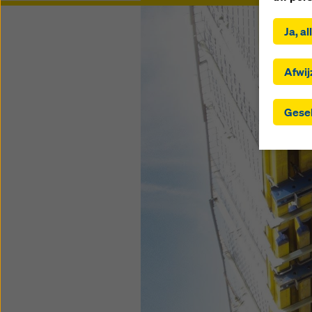
Door op 
u in met
Ja, a
geselec
selecti
naar der
Afwij
geselec
landen 
Gesel
passend
toestem
gegeven
toezich
dat hie
waarvoo
door u
instell
gebruik
de toek
instelli
Meer in
mogelij