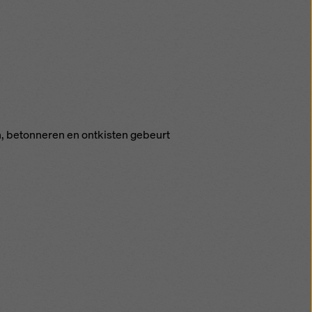
, be­ton­ne­ren en ont­kis­ten ge­beurt