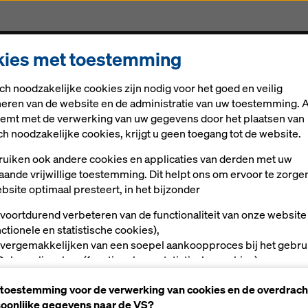
ies met toestemming
Oplossingen
Digitale oplossingen
Nieuws
Car
ch noodzakelijke cookies zijn nodig voor het goed en veilig
voor infrastructurele projecten
Brugbekisting ParaTop
neren van de website en de administratie van uw toestemming. A
stemt met de verwerking van uw gegevens door het plaatsen van
ch noodzakelijke cookies, krijgt u geen toegang tot de website.
uiken ook andere cookies en applicaties van derden met uw
aande vrijwillige toestemming. Dit helpt ons om ervoor te zorge
ting ParaTop
bsite optimaal presteert, in het bijzonder
 voortdurend verbeteren van de functionaliteit van onze website
lig­ger­be­kis­ting voor sa­men­ge­s­tel­de brug­gen en brug­g
nctionele en statistische cookies),
 vergemakkelijken van een soepel aankoopproces bij het gebru
Doka-onlineshop (functionele en statistische cookies),
ls gebruiker op bepaalde platforms passende reclame te bieden
 toestemming voor de verwerking van cookies en de overdrach
rketingcookies).
oonlijke gegevens naar de VS?