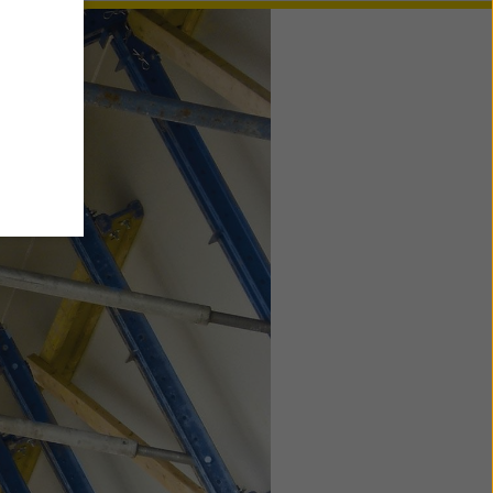
, stemt
d met
t de
ens
erde
geen
 uw
nden en
ies
' of
 voor
ok de