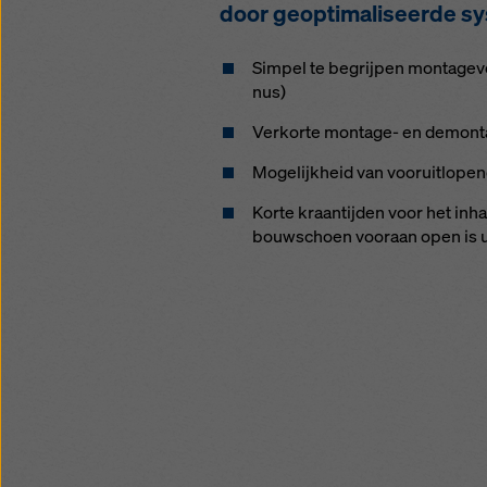
door geop­ti­ma­li­seer­de sys
Sim­pel te be­grij­pen mon­ta­gev
nus)
Ver­kor­te mon­ta­ge- en de­mon­t
Mo­ge­lijk­heid van voor­uit­lo­p
Kor­te kraan­tij­den voor het in­
bouw­schoen vooraan open is ui