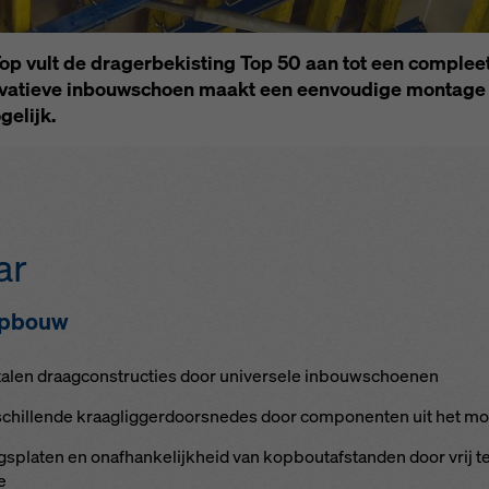
ngen).
p vult de dra­ger­be­kis­ting Top 50 aan tot een com­pleet
­no­va­tie­ve in­bouw­schoen maakt een een­vou­di­ge mon­ta­g
ge­lijk.
ar
m­opbouw
ta­len draag­con­struc­ties door uni­ver­se­le in­bouw­schoe­nen
chil­len­de kraag­lig­ger­door­s­ne­des door com­po­nen­ten uit het m
gs­pla­ten en on­af­han­ke­lijk­heid van kopbout­af­stan­den door vrij te
e