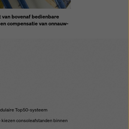
 van boven­af be­dien­ba­re
e en com­pen­sa­tie van on­nauw­
o­du­lai­re Top50-sys­teem
 kie­zen con­so­le­af­stan­den bin­nen