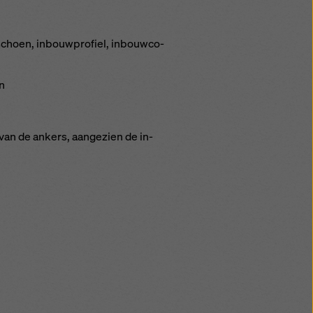
schoen, in­bouw­pro­fiel, in­bouw­co­
en
n van de an­kers, aan­gezien de in­