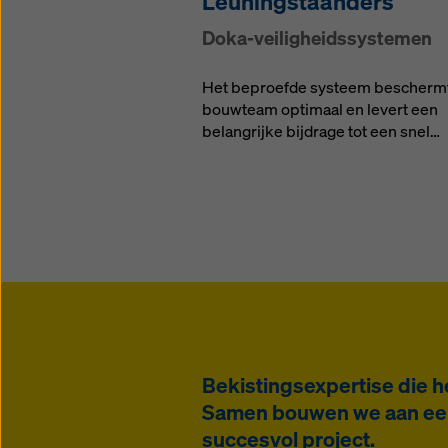
Leu­ningstaan­ders
Doka-vei­lig­heids­sys­te­men
Het beproefde systeem bescherm
bouwteam optimaal en levert een
belangrijke bijdrage tot een snel…
Bekistingsexpertise die h
Samen bouwen we aan een 
succesvol project.