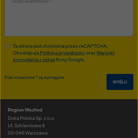
Ta strona jest chroniona przez reCAPTCHA.
Obowiązują
Polityka prywatności
oraz
Warunki
korzystania z usług
firmy Google.
Pola oznaczone * są wymagane
WYŚLIJ
Region Wschod
Doka Polska Sp. z o.o.
Ul. Szklarniowa 8
03-046
Warszawa