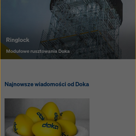
montażu
ręcznego.
Ringlock
Ringlock
Modułowe
Modułowe rusztowania Doka
rusztowania
Doka
Najnowsze wiadomości od Doka