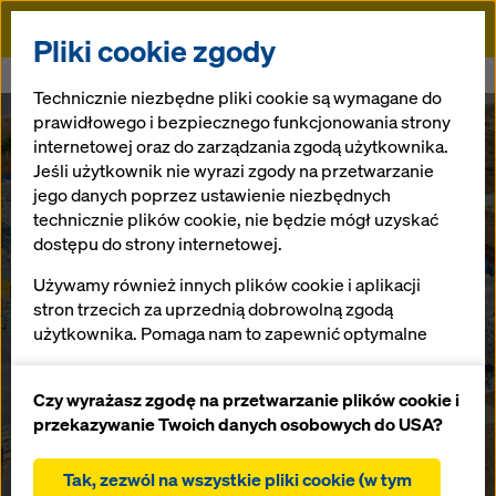
Doka
Pliki cookie zgody
Doka
Bydogoszcz
Technicznie niezbędne pliki cookie są wymagane do
prawidłowego i bezpiecznego funkcjonowania strony
internetowej oraz do zarządzania zgodą użytkownika.
Deskowania i rusztowania Doka
Jeśli użytkownik nie wyrazi zgody na przetwarzanie
Region Północ
jego danych poprzez ustawienie niezbędnych
technicznie plików cookie, nie będzie mógł uzyskać
dostępu do strony internetowej.
Zakup oraz dzierżawa deskowań i rusztowań,
Używamy również innych plików cookie i aplikacji
komponentów szalunkowych i akcesoriów.
stron trzecich za uprzednią dobrowolną zgodą
Niezawodne wsparcie projektowe i techniczne,
użytkownika. Pomaga nam to zapewnić optymalne
rozwiązania na każdą budowę. Biuro i magazyn
działanie naszej strony internetowej, w szczególności
zlokalizowany na terenie BPPT.
ciągłe ulepszanie funkcjonalności naszej strony
Czy wyrażasz zgodę na przetwarzanie plików cookie i
internetowej (funkcjonalne i statystyczne pliki
przekazywanie Twoich danych osobowych do USA?
T:
+48 52 521 28 40
cookie),
ułatwienie sprawnego procesu zakupu podczas
Tak, zezwól na wszystkie pliki cookie (w tym