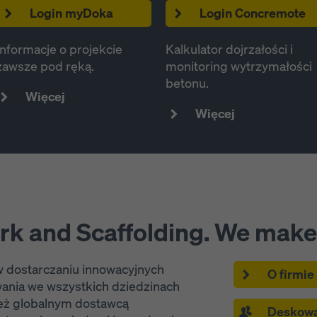
Login myDoka
e prywatności
. Oferujemy również opcję wyboru plików cookie
Login Concremote
sowane ustawienia plików cookie).
Informacje o projekcie
Kalkulator dojrzałości i
zawsze pod ręką.
monitoring wytrzymałości
betonu.
Więcej
Więcej
k and Scaffolding. We make 
w dostarczaniu innowacyjnych
O firmie
ania we wszystkich dziedzinach
ież globalnym dostawcą
Deskowa