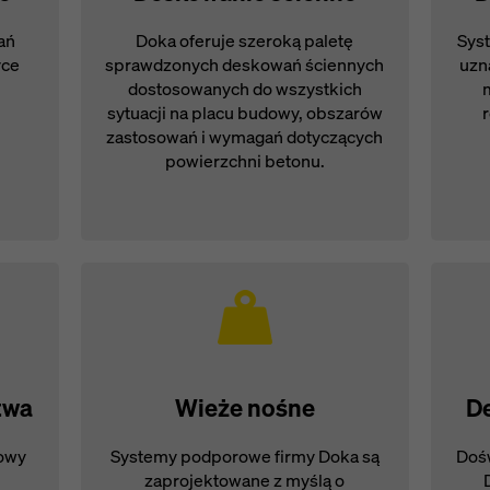
ań
Doka oferuje szeroką paletę
Sys
yce
sprawdzonych deskowań ściennych
uzn
dostosowanych do wszystkich
sytuacji na placu budowy, obszarów
zastosowań i wymagań dotyczących
powierzchni betonu.
twa
Wieże nośne
D
owy
Systemy podporowe firmy Doka są
Dośw
zaprojektowane z myślą o