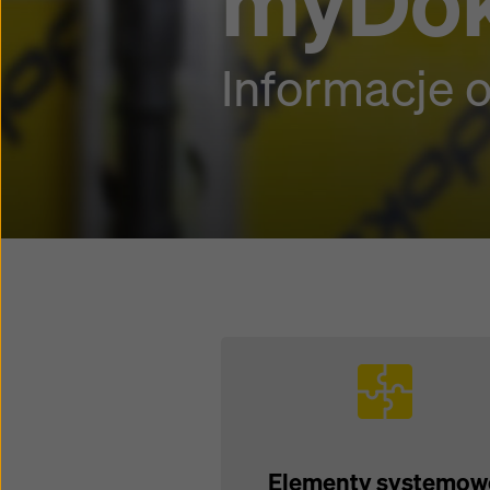
myDo
Informacje 
Elementy systemow