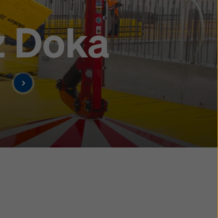
z Doka
a