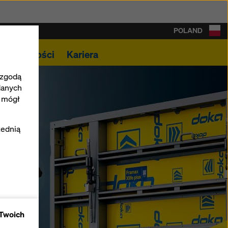
POLAND
Aktualności
Kariera
 zgodą
danych
e mógł
KONTAKT
zednią
PLIKI DO POBRANIA
SOFTWARE
epu
SHOP
 Twoich