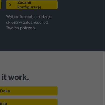
Zacznij
konfigurację
Wybór formatu i rodzaju
sklejki w zależności od
Twoich potrzeb.
it work.
 Doka
nia