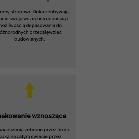
temy stropowe Doka zdobywają
anie swoją wszechstronnością i
możliwością dopasowania do
różnorodnych przedsięwzięć
budowlanych.
eskowanie wznoszące
iadczenia zebrane przez firmę
Doka na całym świecie przez