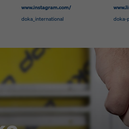
www.instagram.com/
www.l
doka_international
doka-