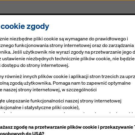
bot i DokaXdek-I frame są wersjami demonstracyjnymi.
i cookie zgody
Rozwiązania
Ringlock
Cyfrowe rozwiązania
znie niezbędne pliki cookie są wymagane do prawidłowego i
znego funkcjonowania strony internetowej oraz do zarządzania
nika. Jeśli użytkownik nie wyrazi zgody na przetwarzanie jego 
 ustawienie niezbędnych technicznie plików cookie, nie będzi
 dostępu do strony internetowej.
 również innych plików cookie i aplikacji stron trzecich za upr
lną zgodą użytkownika. Pomaga nam to zapewnić optymalne
ie naszej strony internetowej, w szczególności
singowi od EFL
głe ulepszanie funkcjonalności naszej strony internetowej
we inwestycje!
nkcjonalne i statystyczne pliki cookie),
twienie sprawnego procesu zakupu podczas korzystania ze skl
laną bardziej efektywnie,
ernetowego Doka (funkcjonalne i statystyczne pliki cookie),
zystając z leasingu EFL.
ażasz zgodę na przetwarzanie plików cookie i przekazywanie
ewnienie użytkownikowi odpowiednich reklam na niektórych
zęt nowy i używany.
 osobowych do USA?
tformach (marketingowe pliki cookie).