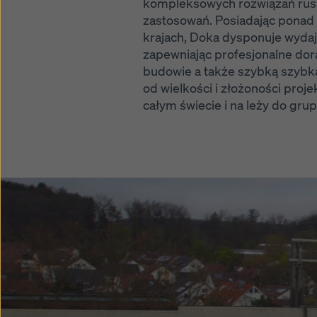
kompleksowych rozwiązań rus
zastosowań. Posiadając ponad
krajach, Doka dysponuje wydaj
zapewniając profesjonalne dor
budowie a także szybką szybką
od wielkości i złożoności proj
całym świecie i na leży do gr