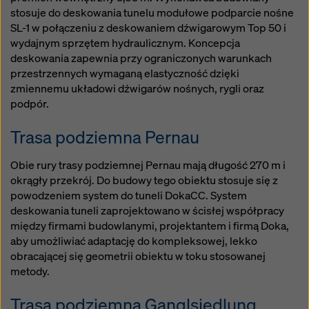
stosuje do deskowania tunelu modułowe podparcie nośne
SL-1 w połączeniu z deskowaniem dźwigarowym Top 50 i
wydajnym sprzętem hydraulicznym. Koncepcja
deskowania zapewnia przy ograniczonych warunkach
przestrzennych wymaganą elastyczność dzięki
zmiennemu układowi dźwigarów nośnych, rygli oraz
podpór.
Trasa podziemna Pernau
Obie rury trasy podziemnej Pernau mają długość 270 m i
okrągły przekrój. Do budowy tego obiektu stosuje się z
powodzeniem system do tuneli DokaCC. System
deskowania tuneli zaprojektowano w ścisłej współpracy
między firmami budowlanymi, projektantem i firmą Doka,
aby umożliwiać adaptację do kompleksowej, lekko
obracającej się geometrii obiektu w toku stosowanej
metody.
Trasa podziemna Ganglsiedlung