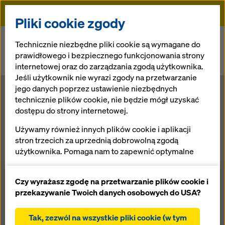
Doka
Pliki cookie zgody
Doka
Newsroom
Technicznie niezbędne pliki cookie są wymagane do
prawidłowego i bezpiecznego funkcjonowania strony
Sprawdzona kompetencja przy realizacji megaprojektu
internetowej oraz do zarządzania zgodą użytkownika.
infrastrukturalnego.
Jeśli użytkownik nie wyrazi zgody na przetwarzanie
jego danych poprzez ustawienie niezbędnych
Sprawdzona
technicznie plików cookie, nie będzie mógł uzyskać
dostępu do strony internetowej.
kompetencja
Używamy również innych plików cookie i aplikacji
stron trzecich za uprzednią dobrowolną zgodą
przy realizacji
użytkownika. Pomaga nam to zapewnić optymalne
działanie naszej strony internetowej, w szczególności
megaprojektu
ciągłe ulepszanie funkcjonalności naszej strony
Czy wyrażasz zgodę na przetwarzanie plików cookie i
internetowej (funkcjonalne i statystyczne pliki
przekazywanie Twoich danych osobowych do USA?
cookie),
infrastrukturaln
ułatwienie sprawnego procesu zakupu podczas
Tak, zezwól na wszystkie pliki cookie (w tym