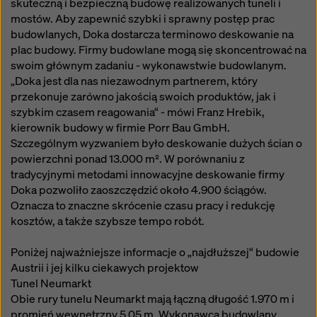
skuteczną i bezpieczną budowę realizowanych tuneli i
mostów. Aby zapewnić szybki i sprawny postęp prac
budowlanych, Doka dostarcza terminowo deskowanie na
plac budowy. Firmy budowlane mogą się skoncentrować na
swoim głównym zadaniu - wykonawstwie budowlanym.
„Doka jest dla nas niezawodnym partnerem, który
przekonuje zarówno jakością swoich produktów, jak i
szybkim czasem reagowania“ - mówi Franz Hrebik,
kierownik budowy w firmie Porr Bau GmbH.
Szczególnym wyzwaniem było deskowanie dużych ścian o
powierzchni ponad 13.000 m². W porównaniu z
tradycyjnymi metodami innowacyjne deskowanie firmy
Doka pozwoliło zaoszczędzić około 4.900 ściągów.
Oznacza to znaczne skrócenie czasu pracy i redukcję
kosztów, a także szybsze tempo robót.
Poniżej najważniejsze informacje o „najdłuższej“ budowie
Austrii i jej kilku ciekawych projektow
Tunel Neumarkt
Obie rury tunelu Neumarkt mają łączną długość 1.970 m i
promień wewnętrzny 5,05 m. Wykonawca budowlany