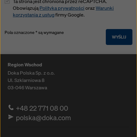
Ta strona jest chroniona przez reCAPTCHA.
Obowiązują
Polityka prywatności
oraz
Warunki
korzystania z usług
firmy Google.
Pola oznaczone * są wymagane
WYŚLIJ
Region Wschod
Doka Polska Sp. z o.o.
Ul. Szklarniowa 8
03-046
Warszawa
+48 22 771 08 00
polska@doka.com