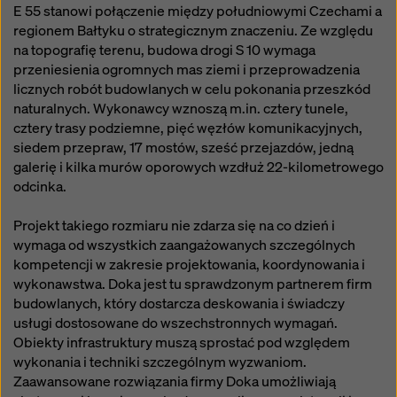
E 55 stanowi połączenie między południowymi Czechami a
regionem Bałtyku o strategicznym znaczeniu. Ze względu
na topografię terenu, budowa drogi S 10 wymaga
przeniesienia ogromnych mas ziemi i przeprowadzenia
licznych robót budowlanych w celu pokonania przeszkód
naturalnych. Wykonawcy wznoszą m.in. cztery tunele,
cztery trasy podziemne, pięć węzłów komunikacyjnych,
siedem przepraw, 17 mostów, sześć przejazdów, jedną
galerię i kilka murów oporowych wzdłuż 22-kilometrowego
odcinka.
Projekt takiego rozmiaru nie zdarza się na co dzień i
wymaga od wszystkich zaangażowanych szczególnych
kompetencji w zakresie projektowania, koordynowania i
wykonawstwa. Doka jest tu sprawdzonym partnerem firm
budowlanych, który dostarcza deskowania i świadczy
usługi dostosowane do wszechstronnych wymagań.
Obiekty infrastruktury muszą sprostać pod względem
wykonania i techniki szczególnym wyzwaniom.
Zaawansowane rozwiązania firmy Doka umożliwiają