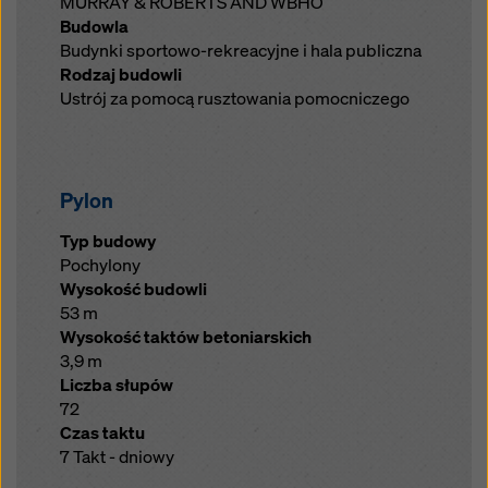
MURRAY & ROBERTS AND WBHO
Budowla
Budynki sportowo-rekreacyjne i hala publiczna
Rodzaj budowli
Ustrój za pomocą rusztowania pomocniczego
Pylon
Typ budowy
Pochylony
Wysokość budowli
53 m
Wysokość taktów betoniarskich
3,9 m
Liczba słupów
72
Czas taktu
7 Takt - dniowy