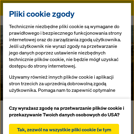
Doka
Pliki cookie zgody
Doka
Referencje
Greenpoint Stadium
Technicznie niezbędne pliki cookie są wymagane do
prawidłowego i bezpiecznego funkcjonowania strony
internetowej oraz do zarządzania zgodą użytkownika.
Jeśli użytkownik nie wyrazi zgody na przetwarzanie
jego danych poprzez ustawienie niezbędnych
technicznie plików cookie, nie będzie mógł uzyskać
dostępu do strony internetowej.
Greenpoint Stadium
Używamy również innych plików cookie i aplikacji
stron trzecich za uprzednią dobrowolną zgodą
Afryka Południowa
użytkownika. Pomaga nam to zapewnić optymalne
działanie naszej strony internetowej, w szczególności
ciągłe ulepszanie funkcjonalności naszej strony
Czy wyrażasz zgodę na przetwarzanie plików cookie i
Wyrafinowany architektonicznie stadion w Kapsztadzie
internetowej (funkcjonalne i statystyczne pliki
przekazywanie Twoich danych osobowych do USA?
może pomieścić 68.000 widzów i charakteryzuje go
cookie),
przepuszczająca światło osłona budowli. Napięty
ułatwienie sprawnego procesu zakupu podczas
Tak, zezwól na wszystkie pliki cookie (w tym
harmonogram budowy i duża liczba słupów i dźwigarów