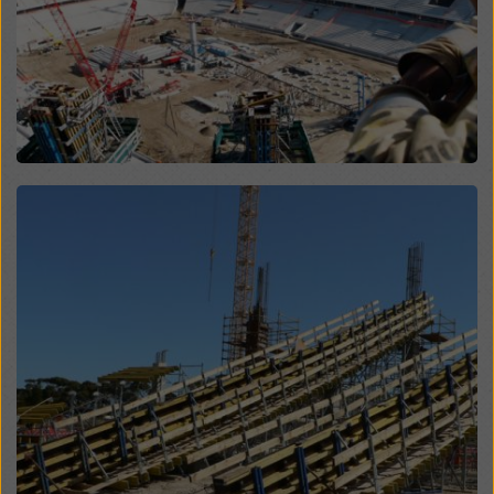
sposób mogą podlegać dostępowi organów w tych
krajach trzecich w celu kontroli i monitorowania oraz
że nie ma skutecznych środków prawnych przeciwko
temu. Użytkownik może odrzucić wszystkie pliki
cookie, które wymagają zgody, klikając „Odrzuć” lub
dostosowując swoje
ustawienia plików cookie
,
klikając ustawienia plików cookie na dole tej witryny i
korzystając z odpowiednich pól wyboru. Zgodę można
Open
wycofać w dowolnym momencie ze skutkiem na
przyszłość i bez podawania przyczyny, klikając
ustawienia plików cookie
na dole tej witryny.
Więcej informacji na temat naszych plików cookie
można znaleźć
w naszej polityce prywatności
.
Oferujemy również opcję wyboru plików cookie
(zaawansowane ustawienia plików cookie).