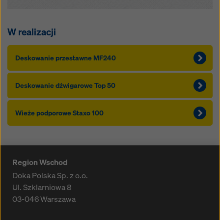
W realizacji
Deskowanie przestawne MF240
Deskowanie dźwigarowe Top 50
Wieże podporowe Staxo 100
Region Wschod
Doka Polska Sp. z o.o.
Ul. Szklarniowa 8
03-046
Warszawa