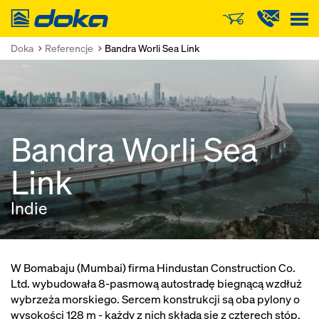
Doka
Doka
Referencje
Bandra Worli Sea Link
Bandra Worli Sea
Link
Indie
W Bomabaju (Mumbai) firma Hindustan Construction Co.
Ltd. wybudowała 8-pasmową autostradę biegnącą wzdłuż
wybrzeża morskiego. Sercem konstrukcji są oba pylony o
wysokości 128 m - każdy z nich składa się z czterech stóp.