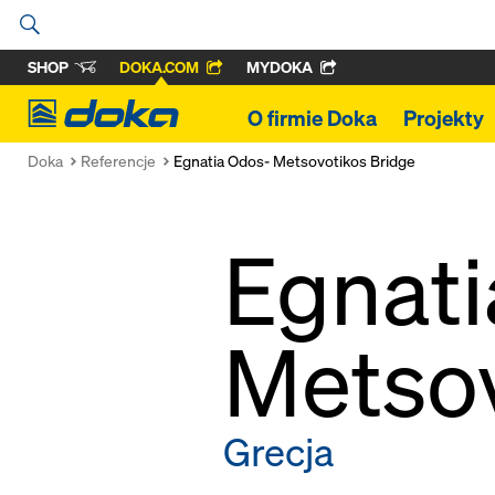
SHOP
DOKA.COM
MYDOKA
Doka
O firmie Doka
Projekty
Doka
Referencje
Egnatia Odos- Metsovotikos Bridge
Egnati
Metsov
Grecja