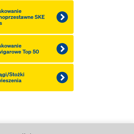
skowanie
moprzestawne SKE
s
skowanie
wigarowe Top 50
ągi/Stożki
ieszenia