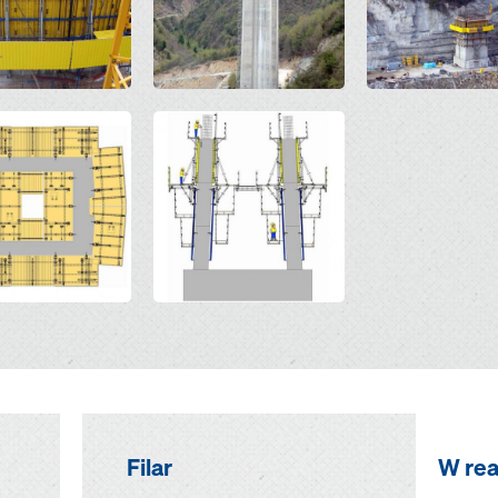
Open
Filar
W real