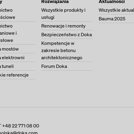
y
Rozwiązania
Aktualności
ictwo
Wszystkie produkty i
Wszystkie aktua
ściowe
usługi
Bauma 2025
ictwo
Renowacje i remonty
aniowe i
Bezpieczeństwo z Doka
słowe
Kompetencje w
 mostów
zakresie betonu
 elektrowni
architektonicznego
tuneli
Forum Doka
ie referencje
T
+48 22 771 08 00
polska@doka.com