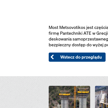
Most Metsovotikos jest części
firmę Pantechniki ATE w Grecj
deskowania samoprzestawnego S
bezpieczny dostęp do wyżej p
Wstecz do przeglądu
Open
Open