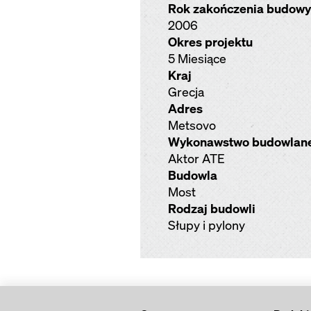
Rok zakończenia budowy
2006
Okres projektu
5 Miesiące
Kraj
Grecja
Adres
Metsovo
Wykonawstwo budowlan
Aktor ATE
Budowla
Most
Rodzaj budowli
Słupy i pylony