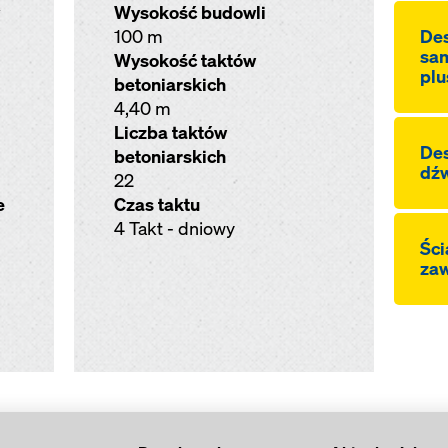
Wysokość budowli
100 m
De
sa
Wysokość taktów
plu
betoniarskich
4,40 m
Liczba taktów
De
betoniarskich
dź
22
e
Czas taktu
4 Takt - dniowy
Ści
zaw