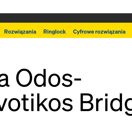
Rozwiązania
Ringlock
Cyfrowe rozwiązania
a Odos-
otikos Brid