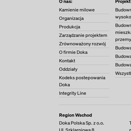
O nas:
Projekt
Kamienie milowe
Budown
wysoko
Organizacja
Budown
Produkcja
mieszk
Zarządzanie projektem
przemy
Zrównoważony rozwój
Budowa
O firmie Doka
Budowa
Kontakt
Budowa 
Oddziały
Wszystk
Kodeks postepowania
Doka
Integrity Line
Region Wschod
Doka Polska Sp. z o.o.
Ul. Szklarniowa 8