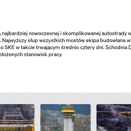
ą najbardziej nowoczesnej i skomplikowanej autostrady
i. Najwyższy słup wszystkich mostów ekipa budowlana wz
KE w takcie trwającym średnio cztery dni. Schodnia Do
ołożonych stanowisk pracy.
Open
Open