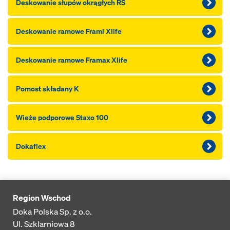
Deskowanie słupów okrągłych RS
Deskowanie ramowe Frami Xlife
Deskowanie ramowe Framax Xlife
Pomost składany K
Wieże podporowe Staxo 100
Dokaflex
Region Wschod
Doka Polska Sp. z o.o.
Ul. Szklarniowa 8