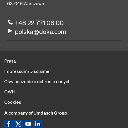
03-046
Warszawa
+48 22 771 08 00
polska@doka.com
Prasa
Impressum/Disclaimer
Oświadczenie o ochronie danych
OWH
Cookies
A company of Umdasch Group
Ikona Facebook
Ikona X
Ikona YouTube
Ikona LinkedIn