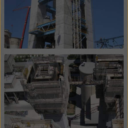
sposób mogą podlegać dostępowi organów w tych
krajach trzecich w celu kontroli i monitorowania oraz
że nie ma skutecznych środków prawnych przeciwko
temu. Użytkownik może odrzucić wszystkie pliki
cookie, które wymagają zgody, klikając „Odrzuć” lub
dostosowując swoje
ustawienia plików cookie
,
klikając ustawienia plików cookie na dole tej witryny i
korzystając z odpowiednich pól wyboru. Zgodę można
wycofać w dowolnym momencie ze skutkiem na
Open
przyszłość i bez podawania przyczyny, klikając
ustawienia plików cookie
na dole tej witryny.
Więcej informacji na temat naszych plików cookie
można znaleźć
w naszej polityce prywatności
.
Oferujemy również opcję wyboru plików cookie
(zaawansowane ustawienia plików cookie).