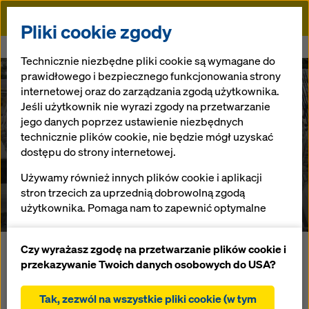
Doka
Pliki cookie zgody
Doka
Referencje
Cementownia Italcementi Group
Technicznie niezbędne pliki cookie są wymagane do
prawidłowego i bezpiecznego funkcjonowania strony
internetowej oraz do zarządzania zgodą użytkownika.
Jeśli użytkownik nie wyrazi zgody na przetwarzanie
jego danych poprzez ustawienie niezbędnych
Cementownia
technicznie plików cookie, nie będzie mógł uzyskać
dostępu do strony internetowej.
Italcementi Group
Używamy również innych plików cookie i aplikacji
stron trzecich za uprzednią dobrowolną zgodą
Włochy
użytkownika. Pomaga nam to zapewnić optymalne
działanie naszej strony internetowej, w szczególności
ciągłe ulepszanie funkcjonalności naszej strony
Czy wyrażasz zgodę na przetwarzanie plików cookie i
W miejscowości Matera, na południu Włoch,
internetowej (funkcjonalne i statystyczne pliki
przekazywanie Twoich danych osobowych do USA?
przeprowadzono modernizację cementowni jednego z
cookie),
największych producentów cementu, Italcementi Group.
ułatwienie sprawnego procesu zakupu podczas
Tak, zezwól na wszystkie pliki cookie (w tym
Głównym etapem modernizacji było zastąpienie