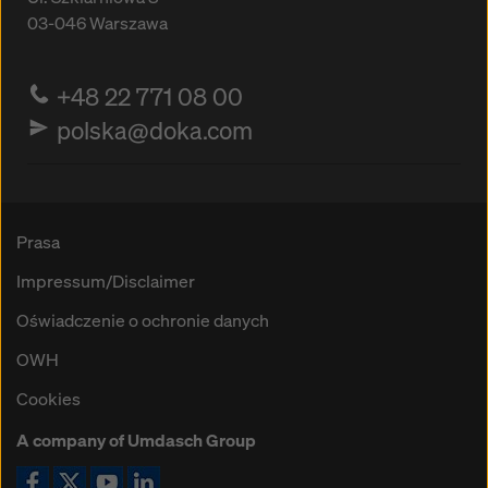
03-046
Warszawa
+48 22 771 08 00
polska@doka.com
Prasa
Impressum/Disclaimer
Oświadczenie o ochronie danych
OWH
Cookies
A company of Umdasch Group
Ikona Facebook
Ikona X
Ikona YouTube
Ikona LinkedIn