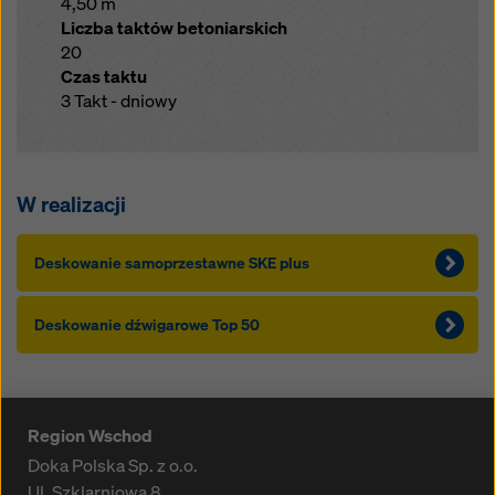
4,50 m
Liczba taktów betoniarskich
20
Czas taktu
3 Takt - dniowy
W realizacji
Deskowanie samoprzestawne SKE plus
Deskowanie dźwigarowe Top 50
Region Wschod
Doka Polska Sp. z o.o.
Ul. Szklarniowa 8