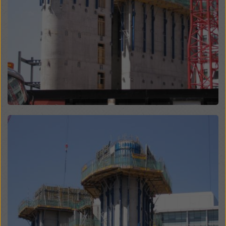
sposób mogą podlegać dostępowi organów w tych
krajach trzecich w celu kontroli i monitorowania oraz
że nie ma skutecznych środków prawnych przeciwko
temu. Użytkownik może odrzucić wszystkie pliki
cookie, które wymagają zgody, klikając „Odrzuć” lub
dostosowując swoje
ustawienia plików cookie
,
klikając ustawienia plików cookie na dole tej witryny i
korzystając z odpowiednich pól wyboru. Zgodę można
wycofać w dowolnym momencie ze skutkiem na
przyszłość i bez podawania przyczyny, klikając
ustawienia plików cookie
na dole tej witryny.
Open
Więcej informacji na temat naszych plików cookie
można znaleźć
w naszej polityce prywatności
.
Oferujemy również opcję wyboru plików cookie
(zaawansowane ustawienia plików cookie).