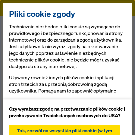
Doka
Pliki cookie zgody
Doka
Referencje
Hardman Square Spinningfields
Technicznie niezbędne pliki cookie są wymagane do
prawidłowego i bezpiecznego funkcjonowania strony
internetowej oraz do zarządzania zgodą użytkownika.
Jeśli użytkownik nie wyrazi zgody na przetwarzanie
Hardman Square
jego danych poprzez ustawienie niezbędnych
technicznie plików cookie, nie będzie mógł uzyskać
Spinningfields
dostępu do strony internetowej.
Używamy również innych plików cookie i aplikacji
Wielka Brytania
stron trzecich za uprzednią dobrowolną zgodą
użytkownika. Pomaga nam to zapewnić optymalne
działanie naszej strony internetowej, w szczególności
ciągłe ulepszanie funkcjonalności naszej strony
Czy wyrażasz zgodę na przetwarzanie plików cookie i
internetowej (funkcjonalne i statystyczne pliki
przekazywanie Twoich danych osobowych do USA?
cookie),
Spinningfields w Manchester rozbudowano na
ułatwienie sprawnego procesu zakupu podczas
nowoczesny, zaawansowany technologicznie obszar
Tak, zezwól na wszystkie pliki cookie (w tym