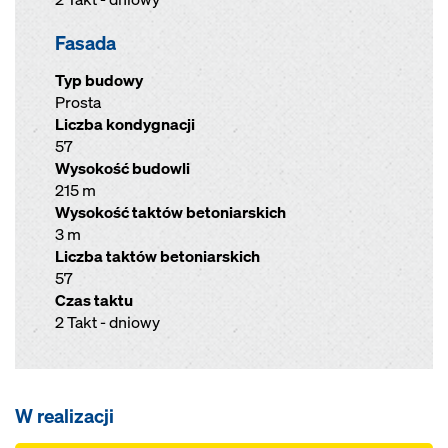
Fasada
Typ budowy
Prosta
Liczba kondygnacji
57
Wysokość budowli
215 m
Wysokość taktów betoniarskich
3 m
Liczba taktów betoniarskich
57
Czas taktu
2 Takt - dniowy
W realizacji