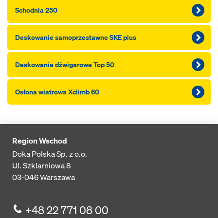
Schodnia 250
Deskowanie samoprzestawne SKE plus
Deskowanie dźwigarowe Top 50
Osłona wiatrowa Xclimb 60
Region Wschod
Doka Polska Sp. z o.o.
Ul. Szklarniowa 8
03-046
Warszawa
+48 22 771 08 00