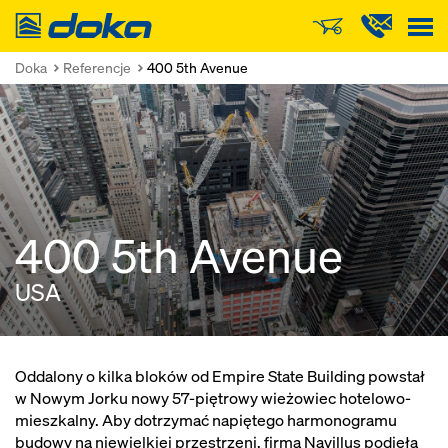
Doka
Doka
Referencje
400 5th Avenue
400 5th Avenue
USA
Oddalony o kilka bloków od Empire State Building powstał
w Nowym Jorku nowy 57-piętrowy wieżowiec hotelowo-
mieszkalny. Aby dotrzymać napiętego harmonogramu
budowy na niewielkiej przestrzeni, firma Navillus podjęła