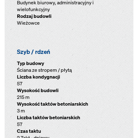
Budynek biurowy, administracyjny i
wielofunkcyjny
Rodzaj budowli
Wieżowce
Szyb / rdzeń
Typ budowy
Ściana ze stropem / płytą
Liczba kondygnacji
57
Wysokość budowli
215 m
Wysokość taktów betoniarskich
3 m
Liczba taktów betoniarskich
57
Czas taktu
2 Takt - dniowy