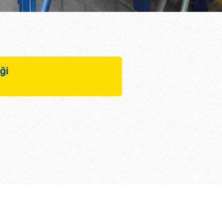
iği
rmandırıldığında’
ormlarla birlikte
iğinden, vinç
tasarruf sağlar
 ve kalıp tek bir ünite
ıldığından, daha az vinç
rir
 işin daha az fiziksel