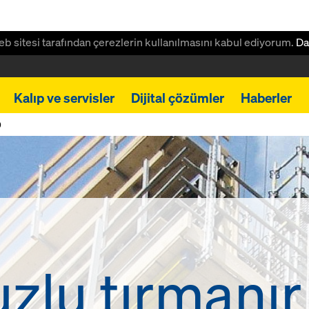
 web sitesi tarafından çerezlerin kullanılmasını kabul ediyorum.
Da
Kalıp ve servisler
Dijital çözümler
Haberler
0
uzlu tırmanır