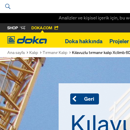
Analizler ve kişisel içerik için, bu
SHOP
DOKA.COM
Doka
Doka hakkında
Projeler
Ana sayfa
Kalıp
Tırmanır Kalıp
Kılavuzlu tırmanır kalıp Xclimb 6
Geri
Kılav