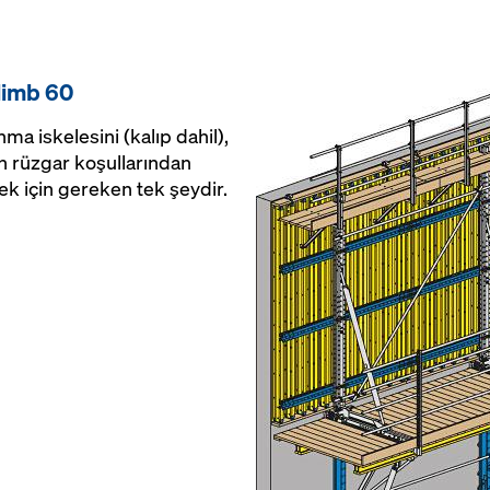
ında ve yukarı-
çaba gerektir
n tam bir güvenlik
ma türlerinin
rdiğinden farklı
 uyum sağlamada
climb 60
sekliklerde tam
yaşadığından iş
ma iskelesini (kalıp dahil),
in rüzgar koşullarından
ek için gereken tek şeydir.