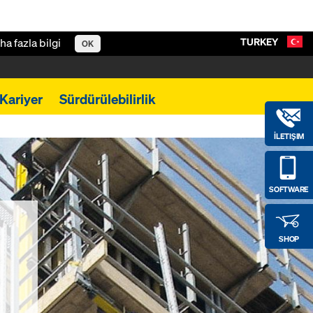
TURKEY
ha fazla bilgi
OK
Kariyer
Sürdürülebilirlik
İLETIŞIM
SOFTWARE
SHOP