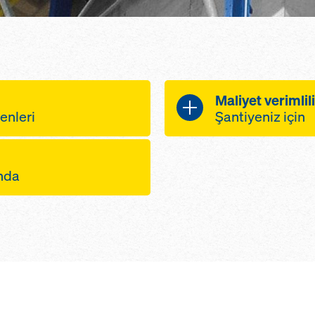
Maliyet verimlil
enleri
Şantiyeniz için
er sistemi, bu
platformlar ‘tı
ında
 yapı çekirdekleri,
yükler de platf
epheleri için kalıp
yükseltilebild
sına veya koruyucu
kullanımından 
çin yapıya bağlı
anılmasına imkan
lı havada bile
tırmanır iskele
konumlandırma
halinde kaldır
, iki serbest
zamanı gerekti
rmlar, merdiven
p platformuna sahip
enler
hafif pabuçlar,
 hızlanır