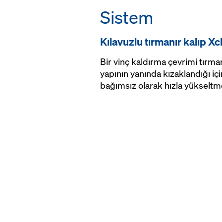
operasyonlar sıras
Sistem
aşağı erişimler içi
birçok farklı kapa
sağlamaktadır
kullanımına izin ve
hava koşullarına
Kılavuzlu tırmanır kalıp X
çalışanlar tüm yük
kolaylık
bir güvenlik hissi 
Bir vinç kaldırma çevrimi tırman
akışını hızlandırır
yapının yanında kızaklandığı iç
bağımsız olarak hızla yükseltm