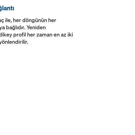
ğlantı
uç ile, her döngünün her
ya bağlıdır. Yeniden
ikey profil her zaman en az iki
önlendirilir.