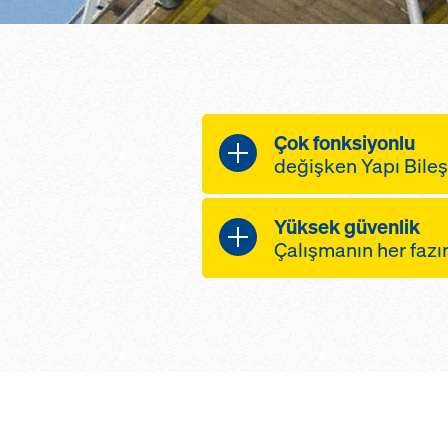
Çok fonksiyonlu
değişken Yapı Bileş
Yüksek güvenlik
bileşenlerin modül
Çalışmanın her faz
kalıbın çok yüksek
iskeleler ve bina c
olarak kullanılma
sistem her zaman i
perde olarak kull
olduğundan, rüzgar
tanımaktadır
güvenli yeniden 
sonraki bitirme işi
bütünleşik platfo
planlanabilir taki
kuleleri ve merdiv
olunması sayesinde