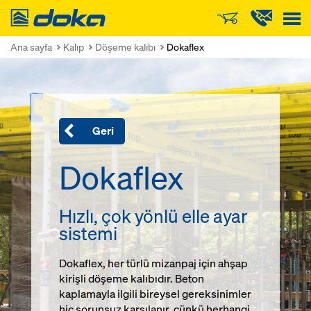
Doka
Ana sayfa
Kalıp
Döşeme kalıbı
Dokaflex
Geri
Dokaflex
Hızlı, çok yönlü elle ayar
sistemi
Dokaflex, her türlü mizanpaj için ahşap
kirişli döşeme kalıbıdır. Beton
kaplamayla ilgili bireysel gereksinimler
hiç sorunsuz karşılanır, çünkü herhangi