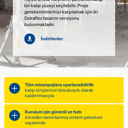
bir kalıp yüzeyi seçilebilir. Proje
gereksinimlerinizi karşılamak için iki
Dokaflex tasarım versiyonu
bulunmaktadır.
İndirilenler
Tüm mizanpajlara uyarlanabilirlik
kalıp kirişlerinin teleskopik olarak
kaldırılmasıyla
dik kirişler ve döşeme uzantıları,
Kurulum için güvenli ve hızlı
'sistem içinde' kolayca çözülebilir
önceden tanımlanmış sistem şebekesi
sayesinde
kolon ve duvarlara mükemmel