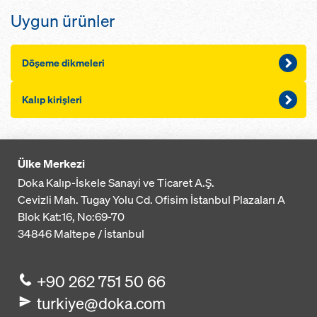
Uygun ürünler
Döşeme dikmeleri
Kalıp kirişleri
Ülke Merkezi
Doka Kalıp-İskele Sanayi ve Ticaret A.Ş.
Cevizli Mah. Tugay Yolu Cd. Ofisim İstanbul Plazaları A
Blok
Kat:16, No:69-70
34846
Maltepe / İstanbul
+90 262 751 50 66
turkiye@doka.com