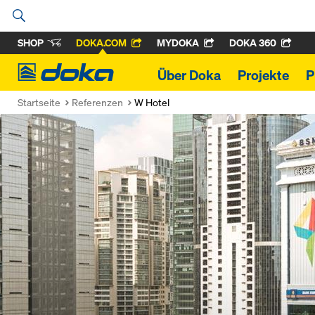
SHOP
DOKA.COM
MYDOKA
DOKA 360
Doka
Über Doka
Projekte
P
Startseite
Referenzen
W Hotel