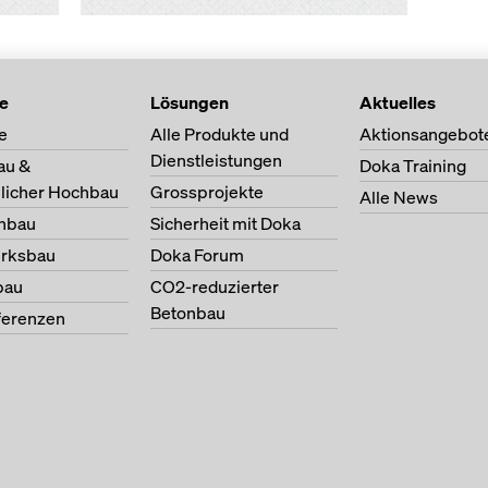
te
Lösungen
Aktuelles
e
Alle Produkte und
Aktionsangebot
Dienstleistungen
au &
Doka Training
licher Hochbau
Grossprojekte
Alle News
nbau
Sicherheit mit Doka
erksbau
Doka Forum
bau
CO2-reduzierter
Betonbau
ferenzen