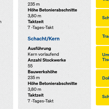
235 m
Höhe Betonierabschnitte
3,80 m
Sch
n
Taktzeit
7 -Tages-Takt
Tra
Schacht/Kern
Ausführung
Kern vorlaufend
Ums
Tis
Anzahl Stockwerke
55
Bauwerkshöhe
235 m
Dok
Höhe Betonierabschnitte
3,80 m
Taktzeit
Sc
7 -Tages-Takt