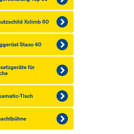
utzschild Xclimb 60
ggerüst Staxo 40
etz­geräte für
che
amatic-Tisch
hachtbühne