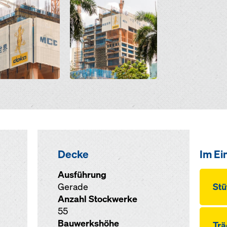
Decke
Im Ei
Ausführung
Gerade
Stü
Anzahl Stockwerke
55
Bauwerkshöhe
Trä