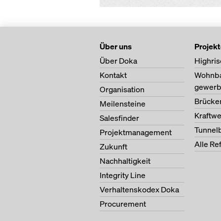
Über uns
Projek
Über Doka
Highris
Kontakt
Wohnb
gewerb
Organisation
Brücke
Meilensteine
Kraftw
Salesfinder
Tunnel
Projektmanagement
Alle Re
Zukunft
Nachhaltigkeit
Integrity Line
Verhaltenskodex Doka
Procurement