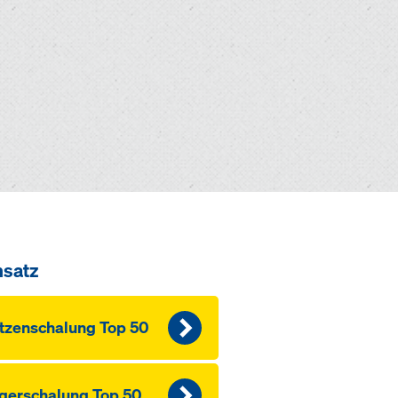
nsatz
tzen­schalung Top 50
ger­schalung Top 50