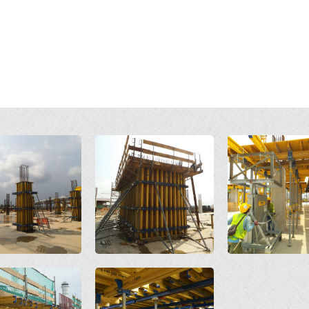
Open
Open
Open