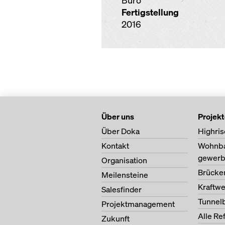
Büro
Fertigstellung
2016
Über uns
Projek
Über Doka
Highris
Kontakt
Wohnb
gewerb
Organisation
Brücke
Meilensteine
Kraftw
Salesfinder
Tunnel
Projektmanagement
Alle Re
Zukunft