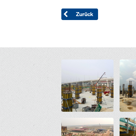
Zurück
Open
Open
Open
Open