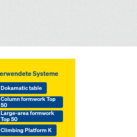
erwendete Systeme
Dokamatic table
Column formwork Top
50
Large-area formwork
Top 50
Climbing Platform K