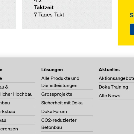
4,2
Taktzeit
S
7-Tages-Takt
te
Lösungen
Aktuelles
e
Alle Produkte und
Aktionsangebot
Dienstleistungen
au &
Doka Training
licher Hochbau
Grossprojekte
Alle News
nbau
Sicherheit mit Doka
erksbau
Doka Forum
bau
CO2-reduzierter
Betonbau
ferenzen