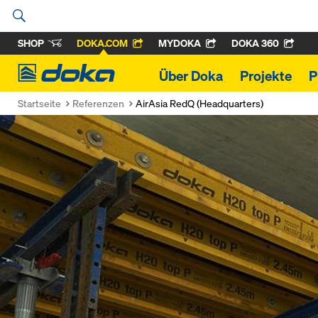
SHOP
DOKA.COM
MYDOKA
DOKA 360
Doka
Über Doka
Projekte
P
Startseite
Referenzen
AirAsia RedQ (Headquarters)