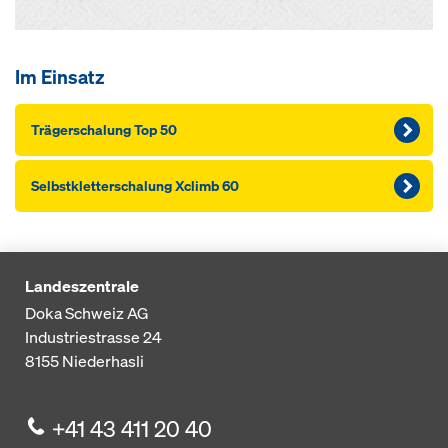
Im Einsatz
Träger­schalung Top 50
Selbstkletterschalung Xclimb 60
Landeszentrale
Doka Schweiz AG
Industriestrasse 24
8155
Niederhasli
+41 43 411 20 40