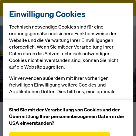
Doka
Einwilligung Cookies
Startseite
Referenzen
Ağaoğlu Maslak
Technisch notwendige Cookies sind für eine
ordnungsgemäße und sichere Funktionsweise der
Website und die Verwaltung Ihrer Einwilligungen
erforderlich. Wenn Sie mit der Verarbeitung Ihrer
Daten durch das Setzen technisch notwendiger
Cookies nicht einverstanden sind, können Sie nicht
auf die Website zugreifen.
Ağaoğlu Maslak
Wir verwenden außerdem mit Ihrer vorherigen
freiwilligen Einwilligung weitere Cookies und
Türkei
Applikationen Dritter. Dies hilft uns, eine optimale
Performance unserer Website zu gewährleisten,
insbesondere
Sind Sie mit der Verarbeitung von Cookies und der
In Istanbul entsteht seit Oktober 2012 ein groß angelegtes
die Funktionalität unserer Website ständig zu
Übermittlung Ihrer personenbezogenen Daten in die
Infrastruktur-Projekt. Ağaoğlu Maslak 1453 heißt das neue
verbessern (Funktionale und Statistik Cookies),
USA einverstanden?
Stadtviertel, in dem Bürogebäude, Wohnungen, ein Hotel
einen reibungslosen Einkauf bei der Nutzung des
und ein modernes Urban Entertainment Center mit