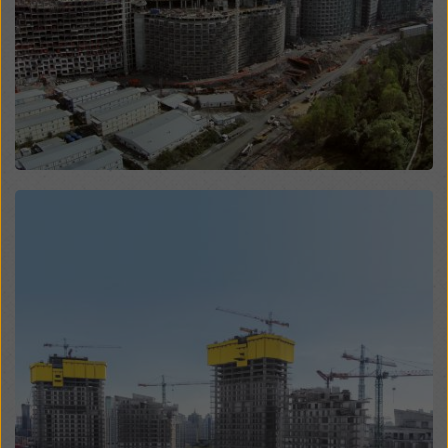
Überwachungszwecken unterliegen und dagegen
keine wirksamen Rechtsbehelfe zur Verfügung
stehen. Sie können alle einwilligungspflichtigen
Cookies ablehnen, indem Sie auf "Ablehnen" klicken
oder Ihre
Cookie Einstellungen
anpassen, indem Sie
auf Cookie Einstellungen am Ende dieser Website
klicken und die entsprechenden Checkboxen
verwenden. Sie können Ihre Einwilligung jederzeit
grundlos mit Wirkung für die Zukunft widerrufen,
Open
indem Sie zB auf
Cookie Einstellungen
am Ende
dieser Website klicken.
Weitere Informationen zu unseren Cookies finden Sie
in unserer Datenschutzerklärung
. Wir bieten Ihnen
auch die Möglichkeit, Ihre Cookies auszuwählen
(Erweiterte Cookie-Einstellungen).