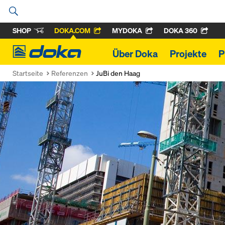
SHOP
DOKA.COM
MYDOKA
DOKA 360
Doka
Über Doka
Projekte
P
Startseite
Referenzen
JuBi den Haag