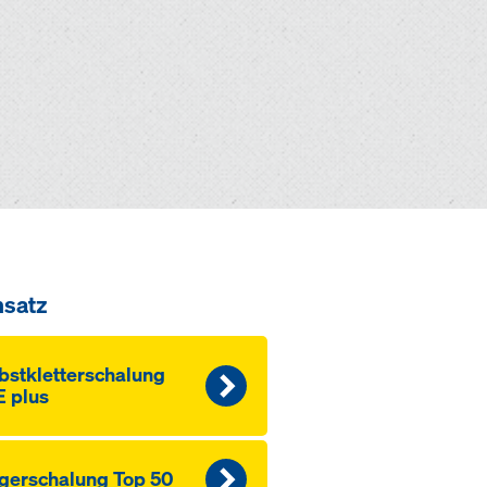
nsatz
bstkletterschalung
 plus
ger­schalung Top 50