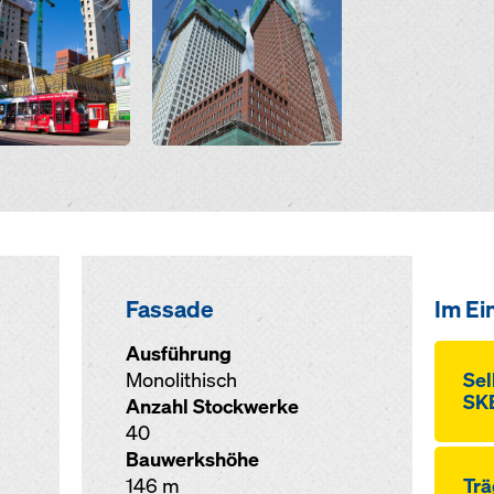
Fassade
Im Ei
Ausführung
Monolithisch
Sel
SKE
Anzahl Stockwerke
40
Bauwerkshöhe
146 m
Trä