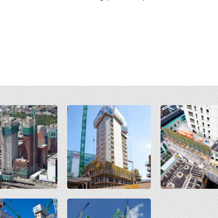
Open
Open
Open