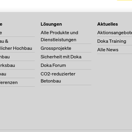
te
Lösungen
Aktuelles
e
Alle Produkte und
Aktionsangebot
Dienstleistungen
au &
Doka Training
licher Hochbau
Grossprojekte
Alle News
nbau
Sicherheit mit Doka
erksbau
Doka Forum
bau
CO2-reduzierter
Betonbau
ferenzen