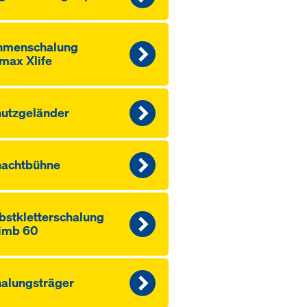
hmen­schalung
max Xlife
utzgeländer
hachtbühne
bstkletterschalung
imb 60
alungsträger