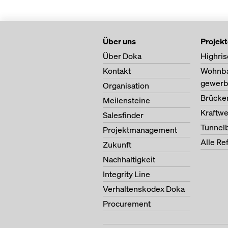
Über uns
Projek
Über Doka
Highris
Kontakt
Wohnb
gewerb
Organisation
Brücke
Meilensteine
Kraftw
Salesfinder
Tunnel
Projektmanagement
Alle Re
Zukunft
Nachhaltigkeit
Integrity Line
Verhaltenskodex Doka
Procurement