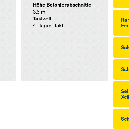
Höhe Betonierabschnitte
3,6 m
Taktzeit
Ra
4 -Tages-Takt
Fra
Sch
Sc
Sel
Xcl
Sch