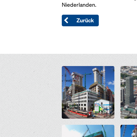
Niederlanden.
Zurück
Open
Open
Open
Open