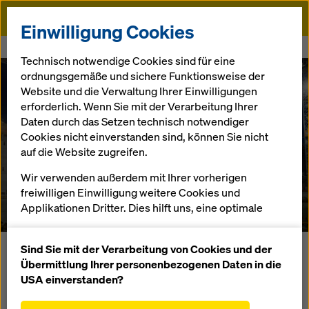
Doka
Einwilligung Cookies
Startseite
Referenzen
MesseZentrumBasel
Technisch notwendige Cookies sind für eine
ordnungsgemäße und sichere Funktionsweise der
Website und die Verwaltung Ihrer Einwilligungen
erforderlich. Wenn Sie mit der Verarbeitung Ihrer
Daten durch das Setzen technisch notwendiger
Messezentrum
Cookies nicht einverstanden sind, können Sie nicht
auf die Website zugreifen.
Basel
Wir verwenden außerdem mit Ihrer vorherigen
freiwilligen Einwilligung weitere Cookies und
Schweiz
Applikationen Dritter. Dies hilft uns, eine optimale
Performance unserer Website zu gewährleisten,
insbesondere
Sind Sie mit der Verarbeitung von Cookies und der
Eine in ihrer Grössenordnung und vom Zeitablauf auch
die Funktionalität unserer Website ständig zu
Übermittlung Ihrer personenbezogenen Daten in die
europaweit ausserordentliche Baustelle ist das neue
verbessern (Funktionale und Statistik Cookies),
USA einverstanden?
Messegebäude in Basel.
einen reibungslosen Einkauf bei der Nutzung des
Für die Erstellung des Gesamtkomplexes werden von der