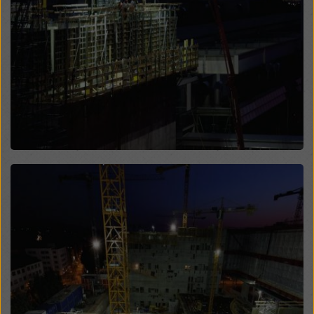
Überwachungszwecken unterliegen und dagegen
keine wirksamen Rechtsbehelfe zur Verfügung
stehen. Sie können alle einwilligungspflichtigen
Cookies ablehnen, indem Sie auf "Ablehnen" klicken
oder Ihre
Cookie Einstellungen
anpassen, indem Sie
auf Cookie Einstellungen am Ende dieser Website
klicken und die entsprechenden Checkboxen
verwenden. Sie können Ihre Einwilligung jederzeit
grundlos mit Wirkung für die Zukunft widerrufen,
indem Sie zB auf
Cookie Einstellungen
am Ende
dieser Website klicken.
Open
Weitere Informationen zu unseren Cookies finden Sie
in unserer Datenschutzerklärung
. Wir bieten Ihnen
auch die Möglichkeit, Ihre Cookies auszuwählen
(Erweiterte Cookie-Einstellungen).