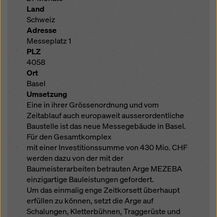
Land
Schweiz
Adresse
Messeplatz 1
PLZ
4058
Ort
Basel
Umsetzung
Eine in ihrer Grössenordnung und vom
Zeitablauf auch europaweit ausserordentliche
Baustelle ist das neue Messegebäude in Basel.
Für den Gesamtkomplex
mit einer Investitionssumme von 430 Mio. CHF
werden dazu von der mit der
Baumeisterarbeiten betrauten Arge MEZEBA
einzigartige Bauleistungen gefordert.
Um das einmalig enge Zeitkorsett überhaupt
erfüllen zu können, setzt die Arge auf
Schalungen, Kletterbühnen, Traggerüste und