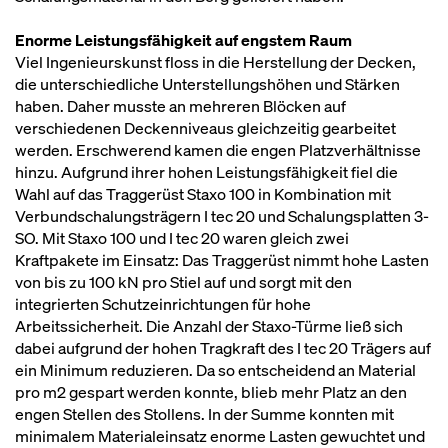
Enorme Leistungsfähigkeit auf engstem Raum
Viel Ingenieurskunst floss in die Herstellung der Decken,
die unterschiedliche Unterstellungshöhen und Stärken
haben. Daher musste an mehreren Blöcken auf
verschiedenen Deckenniveaus gleichzeitig gearbeitet
werden. Erschwerend kamen die engen Platzverhältnisse
hinzu. Aufgrund ihrer hohen Leistungsfähigkeit fiel die
Wahl auf das Traggerüst Staxo 100 in Kombination mit
Verbundschalungsträgern I tec 20 und Schalungsplatten 3-
SO. Mit Staxo 100 und I tec 20 waren gleich zwei
Kraftpakete im Einsatz: Das Traggerüst nimmt hohe Lasten
von bis zu 100 kN pro Stiel auf und sorgt mit den
integrierten Schutzeinrichtungen für hohe
Arbeitssicherheit. Die Anzahl der Staxo-Türme ließ sich
dabei aufgrund der hohen Tragkraft des I tec 20 Trägers auf
ein Minimum reduzieren. Da so entscheidend an Material
pro m2 gespart werden konnte, blieb mehr Platz an den
engen Stellen des Stollens. In der Summe konnten mit
minimalem Materialeinsatz enorme Lasten gewuchtet und