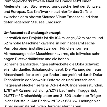
Pumpspeicherkraftwerk Nant de Drance setzt einen
Meilenstein zur Stromversorgungssicherheit der Schweiz
und Europas. Das Kraftwerk nutzt hierfür das Gefälle
zwischen dem oberen Stausee Vieux Emosson und dem
tiefer liegenden Stausee Emosson.
Umfassendes Schalungskonzept
Herzstück des Projekts ist die 194 m lange, 32 m breite und
52 m hohe Maschinenkaverne, in der insgesamt sechs
Pumpturbinen installiert werden. Für die enormen
Abmessungen der Maschinenkaverne, die teilweise sehr
engen Platzverhältnisse und die hohen
Sicherheitsanforderungen entwickelte die Doka Schweiz
ein individuelles Schalungskonzept. Die Planung der neun
Maschinenblöcke erfolgte länderübergreifend durch Doka-
Techniker in der Schweiz, Österreich und Deutschland.
Insgesamt stecken seitens Doka 4.400 Ingenieursstunden,
1.767 m² Rahmenschalung, 7.073 Laufmeter Traggerüst,
21.277 m² Dreischichtplatten und 31.523 Laufmeter Träger
in der Baustelle. Am Ende wird Doka 65 Lkw-Ladungen an
Schalungsmaterial in den Berg geliefert haben.