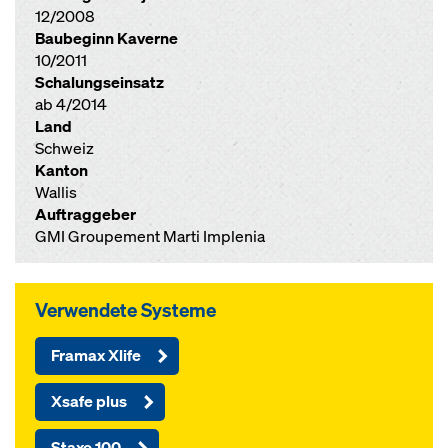
12/2008
Baubeginn Kaverne
10/2011
Schalungseinsatz
ab 4/2014
Land
Schweiz
Kanton
Wallis
Auftraggeber
GMI Groupement Marti Implenia
Verwendete Systeme
Framax Xlife
Xsafe plus
Staxo 100