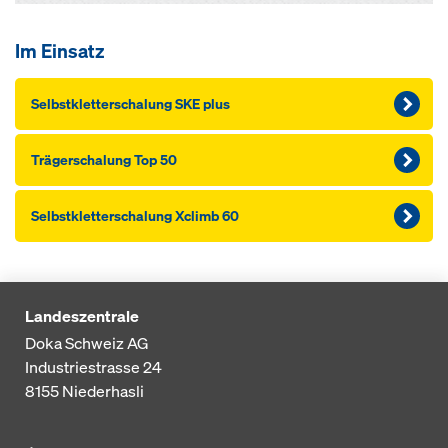
Im Einsatz
Selbstkletterschalung SKE plus
Träger­schalung Top 50
Selbstkletterschalung Xclimb 60
Landeszentrale
Doka Schweiz AG
Industriestrasse 24
8155
Niederhasli