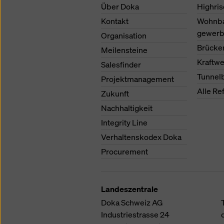
Über Doka
Highris
Kontakt
Wohnb
gewerb
Organisation
Brücke
Meilensteine
Kraftw
Salesfinder
Tunnel
Projektmanagement
Alle Re
Zukunft
Nachhaltigkeit
Integrity Line
Verhaltenskodex Doka
Procurement
Landeszentrale
Doka Schweiz AG
Industriestrasse 24