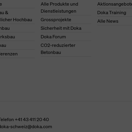
e
Alle Produkte und
Aktionsangebot
Dienstleistungen
au &
Doka Training
licher Hochbau
Grossprojekte
Alle News
nbau
Sicherheit mit Doka
erksbau
Doka Forum
bau
CO2-reduzierter
Betonbau
ferenzen
Telefon
+41 43 411 20 40
doka-schweiz@doka.com