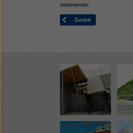
miteinander.
Datensc
auszuwä
Zurück
Open
Open
Open
Open