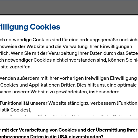
illigung Cookies
rodukte & Services
Digital
Aktuelles
Karriere
ch notwendige Cookies sind für eine ordnungsgemäße und sich
nsweise der Website und die Verwaltung Ihrer Einwilligungen
rlich. Wenn Sie mit der Verarbeitung Ihrer Daten durch das Setz
ch notwendiger Cookies nicht einverstanden sind, können Sie ni
site zugreifen.
wenden außerdem mit Ihrer vorherigen freiwilligen Einwilligung
Cookies und Applikationen Dritter. Dies hilft uns, eine optimale
ance unserer Website zu gewährleisten, insbesondere
 Funktionalität unserer Website ständig zu verbessern (Funktion
tistik Cookies),
en reibungslosen Einkauf bei der Nutzung des Doka Onlineshop
öglichen (Funktionale und Statistik-Cookies) oder
e mit der Verarbeitung von Cookies und der Übermittlung Ihrer
sende Werbung für Sie als User auf bestimmten Plattformen zu
nbezogenen Daten in die USA einverstanden?
alten (Marketing-Cookies).