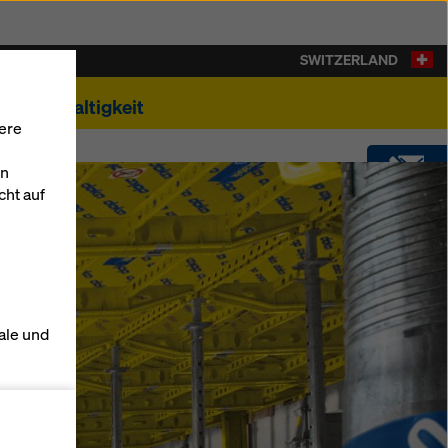
SWITZERLAND
Nachhaltigkeit
ere
en
cht auf
KONTAKT
DOWNLOADS
ale und
SOFTWARE
s zu
SHOP