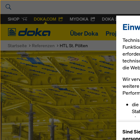
SHOP
DOKA.COM
MYDOKA
DOKA 360
Einw
Doka
Über Doka
Projekte
P
Technis
Startseite
Referenzen
HTL St. Pölten
Funktio
erforde
technis
die Web
Wir ver
weitere 
Perform
die
Sta
ein
erm
Sind Si
pas
persone
sch