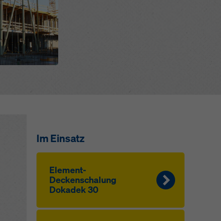
Im Einsatz
Element-
Deckenschalung
Dokadek 30