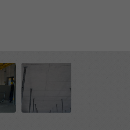
kies
Open