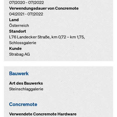
07|2020 - 07|2022
Verwendungsdauer von Concremote
04|2021 - 07|2022
Land
Österreich
Standort
L76 Landecker Straße, km 0,72 – km 1,75,
Schlossgalerie
Kunde
Strabag AG
Bauwerk
Art des Bauwerks
Steinschlaggalerie
Concremote
Verwendete Concremote Hardware