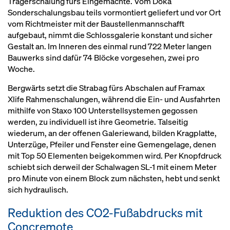
Trägerschalung fürs Eingemachte. Vom Doka
Sonderschalungsbau teils vormontiert geliefert und vor Ort
vom Richtmeister mit der Baustellenmannschafft
aufgebaut, nimmt die Schlossgalerie konstant und sicher
Gestalt an. Im Inneren des einmal rund 722 Meter langen
Bauwerks sind dafür 74 Blöcke vorgesehen, zwei pro
Woche.
Bergwärts setzt die Strabag fürs Abschalen auf Framax
Xlife Rahmenschalungen, während die Ein- und Ausfahrten
mithilfe von Staxo 100 Unterstellsystemen gegossen
werden, zu individuell ist ihre Geometrie. Talseitig
wiederum, an der offenen Galeriewand, bilden Kragplatte,
Unterzüge, Pfeiler und Fenster eine Gemengelage, denen
mit Top 50 Elementen beigekommen wird. Per Knopfdruck
schiebt sich derweil der Schalwagen SL-1 mit einem Meter
pro Minute von einem Block zum nächsten, hebt und senkt
sich hydraulisch.
Reduktion des CO2-Fußabdrucks mit
Concremote