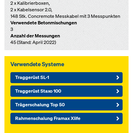
2 x Kalibrierboxen,
2 x Kabelsensor 2.0,
148 Stk. Concremote Messkabel mit 3 Messpunkten
Verwendete Betonmischungen
3
Anzahl der Messungen
45 (Stand: April 2022)
Verwendete Systeme
Traggerüst SL-1
Traggerüst Staxo 100
Trägerschalung Top 50
Rahmenschalung Framax Xlife