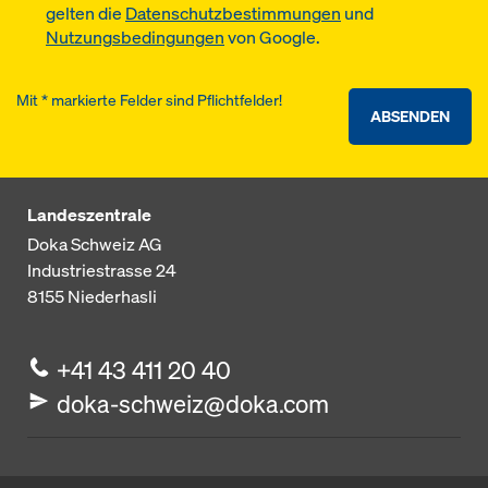
gelten die
Datenschutzbestimmungen
und
Nutzungsbedingungen
von Google.
Mit * markierte Felder sind Pflichtfelder!
ABSENDEN
Landeszentrale
Doka Schweiz AG
Industriestrasse 24
8155
Niederhasli
+41 43 411 20 40
doka-schweiz@doka.com