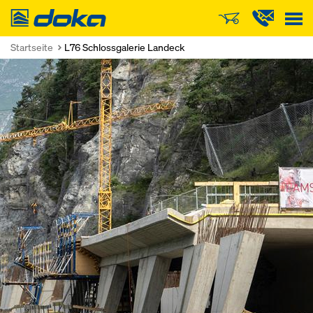
Doka
Startseite
L76 Schlossgalerie Landeck