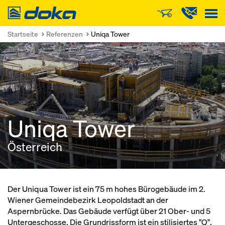
Doka
Startseite
Referenzen
Uniqa Tower
Uniqa Tower
Österreich
Der Uniqua Tower ist ein 75 m hohes Bürogebäude im 2.
Wiener Gemeindebezirk Leopoldstadt an der
Aspernbrücke. Das Gebäude verfügt über 21 Ober- und 5
Untergeschosse. Die Grundrissform ist ein stilisiertes "Q",