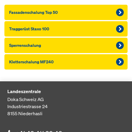
Fassaden­schalung Top 50
Traggerüst Staxo 100
Sperrenschalung
Kletterschalung MF240
Landeszentrale
Doka Schweiz AG
Industriestrasse 24
8155
Niederhasli