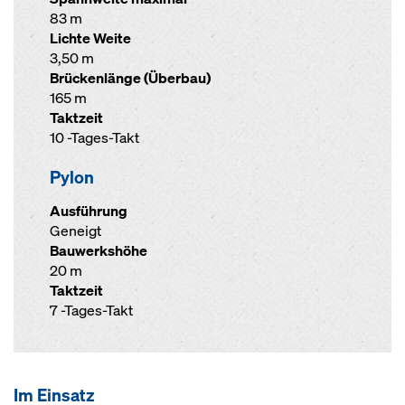
83 m
Lichte Weite
3,50 m
Brückenlänge (Überbau)
165 m
Taktzeit
10 -Tages-Takt
Pylon
Ausführung
Geneigt
Bauwerkshöhe
20 m
Taktzeit
7 -Tages-Takt
Im Einsatz