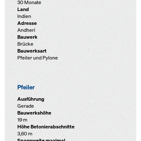
30 Monate
Land
Indien
Adresse
Andheri
Bauwerk
Brücke
Bauwerksart
Pfeiler und Pylone
Pfeiler
Ausführung
Gerade
Bauwerkshöhe
19 m
Höhe Betonierabschnitte
3,60 m
Spannweite maximal