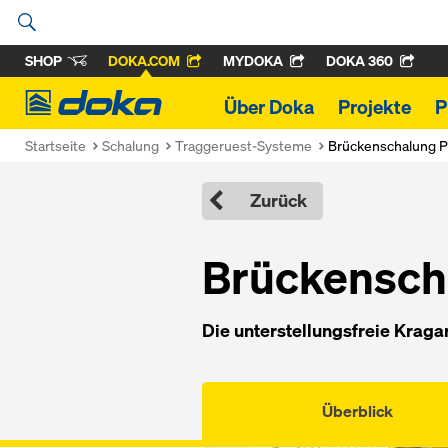
SHOP
DOKA.COM
MYDOKA
DOKA 360
Doka
Über Doka
Projekte
P
Startseite
Schalung
Traggeruest-Systeme
Brückenschalung P
Zurück
Brückensch
Die unterstellungsfreie Krag
Überblick