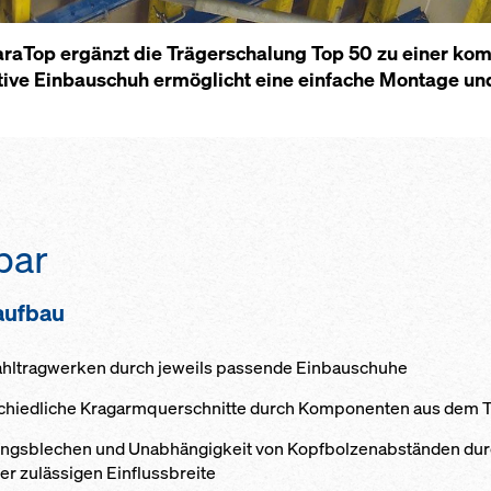
aTop ergänzt die Träger­schalung Top 50 zu einer ko
ive Einbauschuh ermöglicht eine einfache Montage un
bar
aufbau
tahltragwerken durch jeweils passende Einbauschuhe
schiedliche Kragarmquerschnitte durch Komponenten aus dem 
ifungsblechen und Unabhängigkeit von Kopfbolzenabständen dur
r zulässigen Einflussbreite