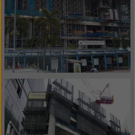
legales efectivos contra esto. Puede rechazar todas
las cookies que requieran consentimiento haciendo
clic en «Rechazar» o ajustando su
configuración de
cookies
haciendo clic en configuración de cookies en
la parte inferior de este sitio web y utilizando las
casillas de verificación correspondientes. Puede
revocar su consentimiento en cualquier momento con
efecto futuro y sin indicar un motivo haciendo clic en
configuración de cookies
en la parte inferior de este
sitio web.
Puede encontrar más información sobre nuestras
cookies
en nuestra política de privacidad
. También le
Open
ofrecemos la opción de seleccionar sus cookies
(configuración avanzada de cookies).