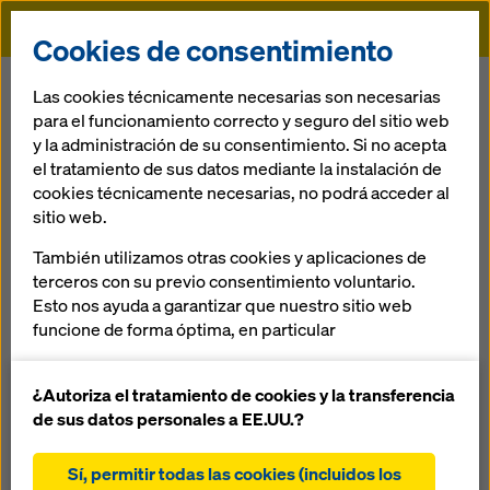
Doka
Cookies de consentimiento
Doka
Referencias
SCHP - Specialist Center
Las cookies técnicamente necesarias son necesarias
para el funcionamiento correcto y seguro del sitio web
y la administración de su consentimiento. Si no acepta
SCHP - Specialist
el tratamiento de sus datos mediante la instalación de
cookies técnicamente necesarias, no podrá acceder al
Center; Hotel
sitio web.
También utilizamos otras cookies y aplicaciones de
Phoenix
terceros con su previo consentimiento voluntario.
Esto nos ayuda a garantizar que nuestro sitio web
Singapur
funcione de forma óptima, en particular
mejorar continuamente la funcionalidad de
nuestro sitio web (cookies funcionales y
¿Autoriza el tratamiento de cookies y la transferencia
estadísticas)
de sus datos personales a EE.UU.?
facilitar un proceso de compra sin problemas al
utilizar la tienda online de Doka (cookies
Sí, permitir todas las cookies (incluidos los
Un hotel nuevo con 20 810 m² de superficie para el