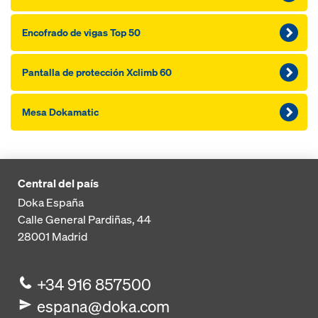
Encofra­do de vi­gas Top 50
Pantalla de protección Xclimb 60
Me­sa Dokamatic
Central del país
Doka España
Calle General Pardiñas, 44
28001
Madrid
+34 916 857500
espana@doka.com