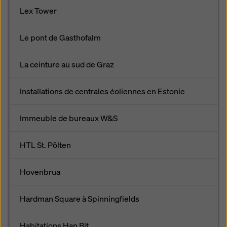
Lex Tower
Le pont de Gasthofalm
La ceinture au sud de Graz
Installations de centrales éoliennes en Estonie
Immeuble de bureaux W&S
HTL St. Pölten
Hovenbrua
Hardman Square à Spinningfields
Habitations Han Bit