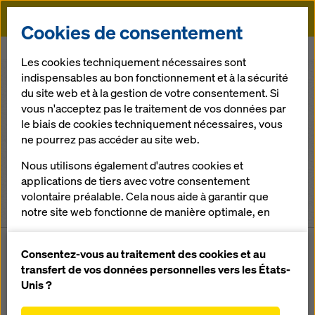
Doka
Cookies de consentement
Doka
Références
Les cookies techniquement nécessaires sont
indispensables au bon fonctionnement et à la sécurité
du site web et à la gestion de votre consentement. Si
Groupe de systèmes
vous n'acceptez pas le traitement de vos données par
le biais de cookies techniquement nécessaires, vous
Type d´ouvrage
ne pourrez pas accéder au site web.
Nous utilisons également d'autres cookies et
Sélectionner un pays
applications de tiers avec votre consentement
volontaire préalable. Cela nous aide à garantir que
98
Références trouvées
notre site web fonctionne de manière optimale, en
particulier
améliorer en permanence la fonctionnalité de
Consentez-vous au traitement des cookies et au
notre site web (cookies fonctionnels et
transfert de vos données personnelles vers les États-
RÉFÉRENCES
statistiques),
Unis ?
faciliter le processus d'achat lors de l'utilisation de
Troisième pont traversant le fleuve Orinoco 3