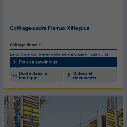
Coffrage-cadre Framax Xlife plus
Coffrage de voile
Le coffrage-cadre avec système d’ancrage unique qui se
manipule sur une seule face pour une vitesse de coffrage
Pour en savoir plus
maximale
Ouvrir dans la
Vidéos et
boutique
documents