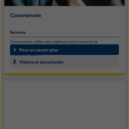
Concremote
Services
Concremote utilise des capteurs pour mesurer la
température du béton et calculer le développement de la
Pour en savoir plus
résistance dans ...
Vidéos et documents