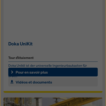
Doka UniKit
Tour d’étaiement
Doka Unikit ist der universelle Ingenieurbaukasten für
schwere Lasten im Infrastruktur- und Highrisebereich. Ob für
Pour en savoir plus
Brüc...
Vidéos et documents