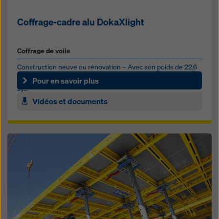
Coffrage-cadre alu DokaXlight
Coffrage de voile
Construction neuve ou rénovation – Avec son poids de 22,6
kg par élément principal (0,75 x 1,50 m), DokaXlight est un
Pour en savoir plus
sy...
Vidéos et documents