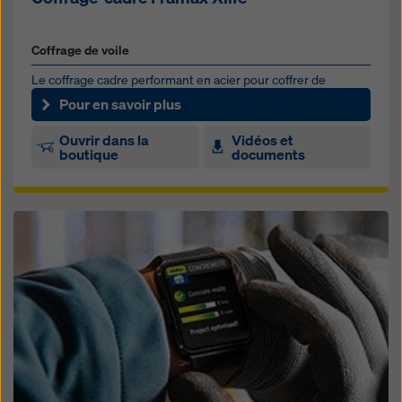
Coffrage de voile
Le coffrage cadre performant en acier pour coffrer de
grandes surfaces à l’aide de la grue
Pour en savoir plus
Ouvrir dans la
Vidéos et
boutique
documents