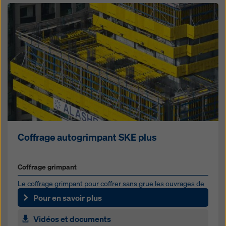
Coffrage autogrimpant SKE plus
Coffrage grimpant
Le coffrage grimpant pour coffrer sans grue les ouvrages de
toutes formes et de toutes hauteurs
Pour en savoir plus
Vidéos et documents