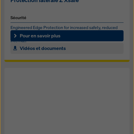
Sécurité
Engineered Edge Protection for increased safety, reduced
labor and simplified site logistics at perimeter edges,
Pour en savoir plus
interna...
Vidéos et documents