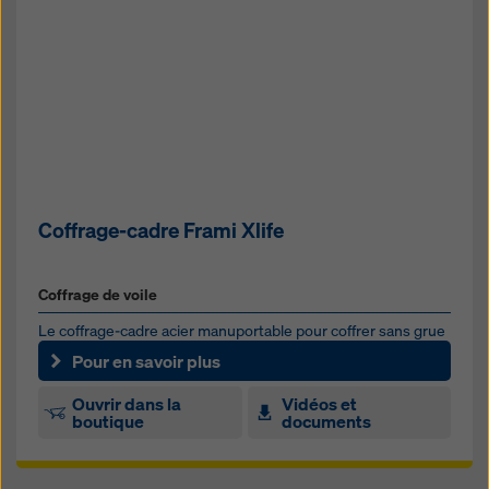
Coffrage-cadre Frami Xlife
Coffrage de voile
Le coffrage-cadre acier manuportable pour coffrer sans grue
les fondations, voiles et poteaux
Pour en savoir plus
Ouvrir dans la
Vidéos et
boutique
documents