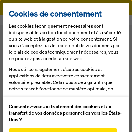
Doka
Cookies de consentement
Doka
Coffrage
Les cookies techniquement nécessaires sont
indispensables au bon fonctionnement et à la sécurité
Coffrage
du site web et à la gestion de votre consentement. Si
vous n'acceptez pas le traitement de vos données par
le biais de cookies techniquement nécessaires, vous
Doka propose des solutions de
coffrage
pour tous les
ne pourrez pas accéder au site web.
domaines du BTP, qu’il s’agisse de résidentiel, de voies de
communication, d’installations énergétiques ou du plus
Nous utilisons également d'autres cookies et
haut bâtiment du monde. Nous mettons à votre disposition
applications de tiers avec votre consentement
des systèmes et des composants de coffrages adaptés à
volontaire préalable. Cela nous aide à garantir que
chacun de vos projets et répondant à toutes les exigences.
notre site web fonctionne de manière optimale, en
particulier
Que recherchez-vous ?
améliorer en permanence la fonctionnalité de
Consentez-vous au traitement des cookies et au
notre site web (cookies fonctionnels et
transfert de vos données personnelles vers les États-
Rechercher
statistiques),
Unis ?
faciliter le processus d'achat lors de l'utilisation de