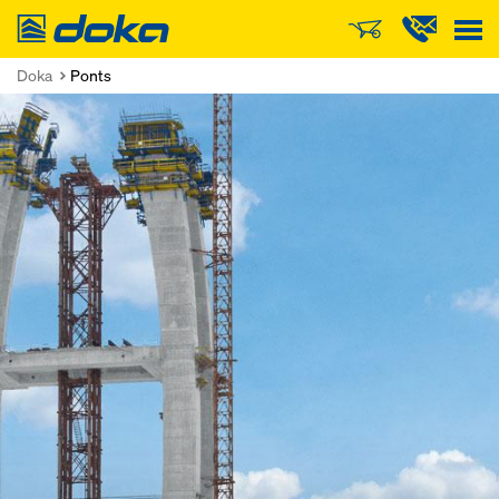
Doka
Doka
Ponts