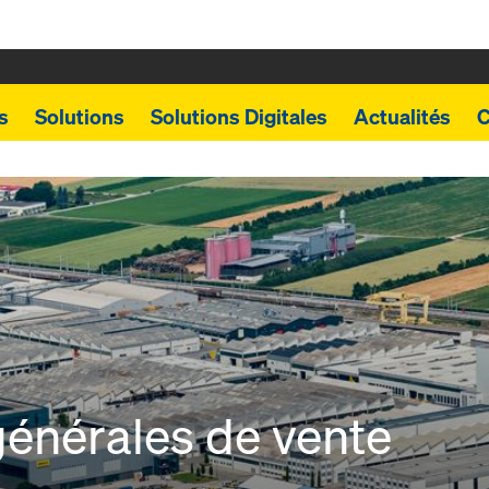
s
Solutions
Solutions Digitales
Actualités
C
générales de vente