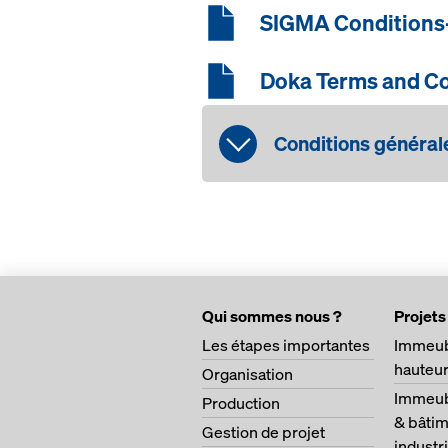
SIGMA Conditions-c
Doka Terms and Con
Conditions générale
CONDITION
Doka Terms 
Qui sommes nous ?
Projets
Les étapes importantes
Immeub
hauteu
Organisation
Immeubl
Production
& bâtim
Gestion de projet
industri