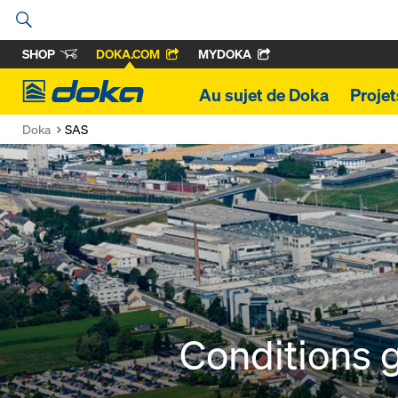
SHOP
DOKA.COM
MYDOKA
Doka
Au sujet de Doka
Projet
Doka
SAS
Conditions 