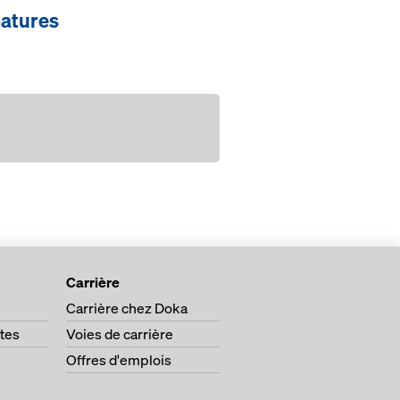
matures
re
Carrière
Carrière chez Doka
tes
Voies de carrière
Offres d'emplois