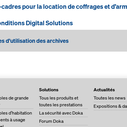
adres pour la location de coffrages et d’ar
ditions Digital Solutions
s d'utilisation des archives
S GÉNÉRALES D'UTILISATION DE CONCREMOTE
and Conditions for the Use of Doka Planning Softwa
Solutions
Actualités
les de grande
Tous les produits et
Toutes les news
r
toutes les prestations
Expositions & da
es d’habitation
La sécurité avec Doka
ents à usage
Forum Doka
el