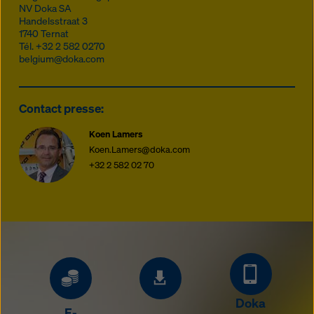
NV Doka SA
Handelsstraat 3
1740
Ternat
Tél.
+32 2 582 0270
belgium@doka.com
Contact presse:
Koen Lamers
Koen.Lamers@doka.com
+32 2 582 02 70
Doka
E-