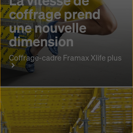
La vitesse de
coffrage prend
une nouvelle
dimension
Coffrage-cadre Framax Xlife plus