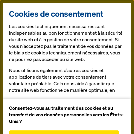
concernant nos congés
Doka
annuels :
Cookies de consentement
Ternat :
Les cookies techniquement nécessaires sont
indispensables au bon fonctionnement et à la sécurité
du site web et à la gestion de votre consentement. Si
Fermé du
vous n'acceptez pas le traitement de vos données par
13 juillet au 31 juillet 2026 inclus.
le biais de cookies techniquement nécessaires, vous
Retours possibles jusqu'au
ne pourrez pas accéder au site web.
mardi 7 juillet 2026 inclus.
Nous utilisons également d'autres cookies et
DokaXdek.
Enlèvements et livraisons possibles
applications de tiers avec votre consentement
jusqu'au
volontaire préalable. Cela nous aide à garantir que
vendredi 10 juillet 2026 (11h00).
notre site web fonctionne de manière optimale, en
La nouvelle
particulier
Open
dimension de
Tielt :
améliorer en permanence la fonctionnalité de
Consentez-vous au traitement des cookies et au
notre site web (cookies fonctionnels et
transfert de vos données personnelles vers les États-
coffrage pour
statistiques),
Unis ?
Fermé du
faciliter le processus d'achat lors de l'utilisation de
20 juillet au 7 août 2026 inclus.