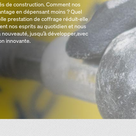
és de construction. Comment nos
vantage en dépensant moins ? Quel
elle prestation de coffrage réduit-elle
nt nos esprits au quotidien et nous
 nouveauté, jusqu’à développer,avec
ion innovante.