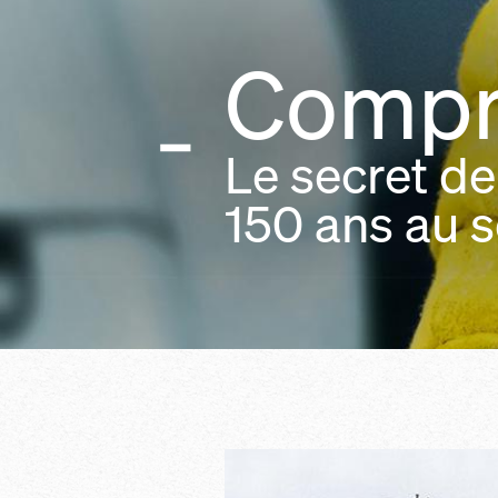
Compr
Le secret de
150 ans au s