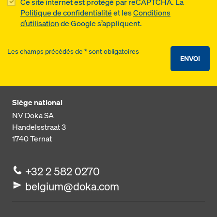
Ce site internet est protégé par reCAPTCHA. La
Politique de confidentialité
et les
Conditions
d’utilisation
de Google s’appliquent.
Les champs précédés de * sont obligatoires
ENVOI
Siège national
NV Doka SA
Handelsstraat 3
1740
Ternat
+32 2 582 0270
belgium@doka.com