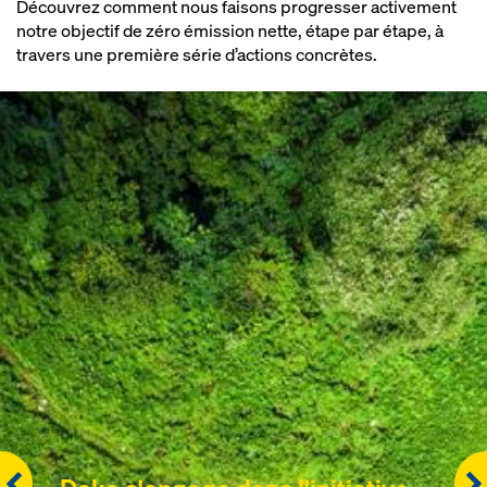
Découvrez comment nous faisons progresser activement
notre objectif de zéro émission nette, étape par étape, à
travers une première série d’actions concrètes.
Projet de recherche RCC2 :
jusqu'à 80 % d'économies de
Définition de critères pour le
CO
possibles dans la