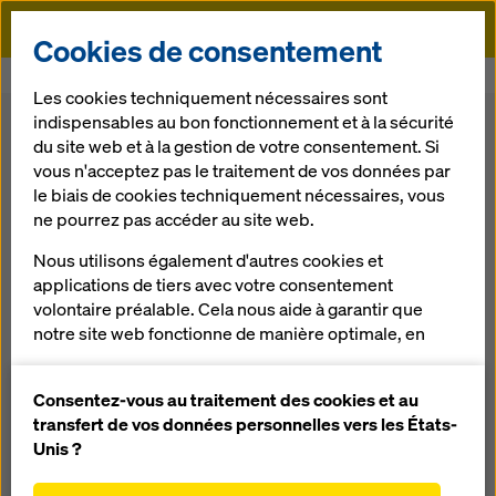
Doka
Cookies de consentement
Doka
Coffrage
Coffrage de Voile
Coffrage-cadre Framax Xlife
Les cookies techniquement nécessaires sont
indispensables au bon fonctionnement et à la sécurité
Retour
Boutique
du site web et à la gestion de votre consentement. Si
vous n'acceptez pas le traitement de vos données par
le biais de cookies techniquement nécessaires, vous
Coffrage-cadre
ne pourrez pas accéder au site web.
Framax Xlife
Nous utilisons également d'autres cookies et
applications de tiers avec votre consentement
volontaire préalable. Cela nous aide à garantir que
Le coffrage cadre performant en acier pour coffrer
notre site web fonctionne de manière optimale, en
de grandes surfaces à l’aide de la grue
particulier
améliorer en permanence la fonctionnalité de
Consentez-vous au traitement des cookies et au
notre site web (cookies fonctionnels et
transfert de vos données personnelles vers les États-
Aperçu
statistiques),
Unis ?
faciliter le processus d'achat lors de l'utilisation de
Brochures, Guides d´utilisation & Vidéos