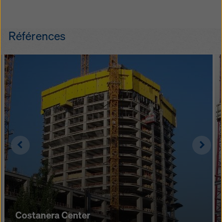
marqué
Références
Left
Righ
Costanera Center