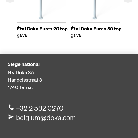
Étai Doka Eurex 20 top
Étai Doka Eurex 30 top
Étai 
eco
galva
galva
galva
Siège national
NV Doka SA
Handelsstraat 3
1740
Ternat
+32 2 582 0270
belgium@doka.com