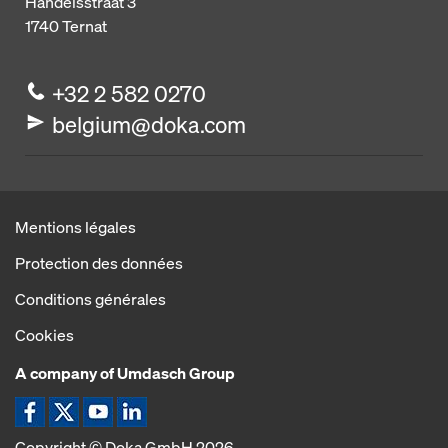
Handelsstraat 3
1740
Ternat
+32 2 582 0270
belgium@doka.com
Mentions légales
Protection des données
Conditions générales
Cookies
A company of Umdasch Group
Icône Facebook
Icône X
Icône YouTube
Icône LinkedIn
Copyright © Doka GmbH 2026