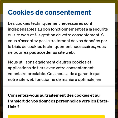
Doka
Cookies de consentement
Doka
Bureau Doka Marseille
Les cookies techniquement nécessaires sont
indispensables au bon fonctionnement et à la sécurité
du site web et à la gestion de votre consentement. Si
Votre partenaire Coffrage et Étaiement sur
vous n'acceptez pas le traitement de vos données par
Marseille et en région Sud-Est
le biais de cookies techniquement nécessaires, vous
Bureau de Vente
ne pourrez pas accéder au site web.
Nous utilisons également d'autres cookies et
Toulouse
applications de tiers avec votre consentement
volontaire préalable. Cela nous aide à garantir que
Marseille
notre site web fonctionne de manière optimale, en
particulier
améliorer en permanence la fonctionnalité de
Nous vous accompagnons dans tous vos projets de
Consentez-vous au traitement des cookies et au
notre site web (cookies fonctionnels et
construction avec toujours plus d’efficacité et de
transfert de vos données personnelles vers les États-
statistiques),
sécurité.
Unis ?
faciliter le processus d'achat lors de l'utilisation de