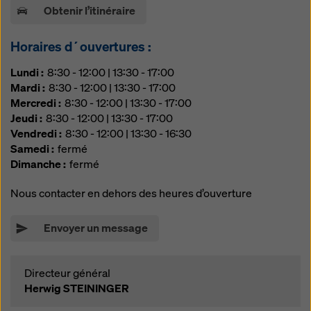
manière soient soumises à l'accès des autorités de
Obtenir l’itinéraire
ces pays tiers à des fins de contrôle et de surveillance
et qu'il n'y ait pas de recours juridique efficace contre
Horaires d´ouvertures :
cela. Vous pouvez rejeter tous les cookies nécessitant
un consentement en cliquant sur « Rejeter » ou en
Lundi
8:30 - 12:00 | 13:30 - 17:00
ajustant vos
paramètres de cookies
en cliquant sur les
Mardi
8:30 - 12:00 | 13:30 - 17:00
paramètres de cookies au bas de ce site web et en
Mercredi
8:30 - 12:00 | 13:30 - 17:00
utilisant les cases à cocher correspondantes. Vous
Jeudi
8:30 - 12:00 | 13:30 - 17:00
pouvez révoquer votre consentement à tout moment,
Vendredi
8:30 - 12:00 | 13:30 - 16:30
avec effet futur et sans indication de motif, en cliquant
Samedi
fermé
sur
paramètres de cookies
au bas de ce site web.
Dimanche
fermé
Vous trouverez de plus amples informations sur nos
Nous contacter en dehors des heures d’ouverture
cookies
dans notre politique de confidentialité
. Nous
vous offrons également la possibilité de sélectionner
Envoyer un message
vos cookies (paramètres avancés des cookies).
Directeur général
Herwig STEININGER