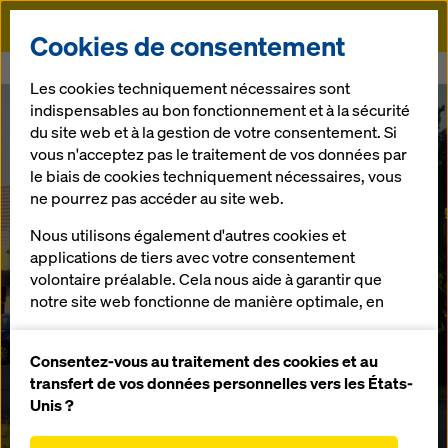
Doka
Cookies de consentement
Doka
Agence Doka Lyon
Les cookies techniquement nécessaires sont
indispensables au bon fonctionnement et à la sécurité
du site web et à la gestion de votre consentement. Si
Votre partenaire Coffrage et Étaiement sur
vous n'acceptez pas le traitement de vos données par
Lyon et en région Centre, Est et Sud-Est
le biais de cookies techniquement nécessaires, vous
Agence Doka Lyon
ne pourrez pas accéder au site web.
Nous utilisons également d'autres cookies et
applications de tiers avec votre consentement
Nous vous accompagnons dans tous vos projets de
volontaire préalable. Cela nous aide à garantir que
construction avec toujours plus d’efficacité et de
notre site web fonctionne de manière optimale, en
sécurité.
particulier
améliorer en permanence la fonctionnalité de
Consentez-vous au traitement des cookies et au
Téléphone :
+33 4 78 04 39 29
notre site web (cookies fonctionnels et
transfert de vos données personnelles vers les États-
statistiques),
Unis ?
faciliter le processus d'achat lors de l'utilisation de
E-Mail :
lyon@doka.com