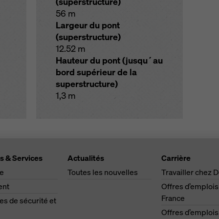
(superstructure)
56 m
Largeur du pont
(superstructure)
12.52 m
Hauteur du pont (jusqu´au
bord supérieur de la
superstructure)
1,3 m
s & Services
Actualités
Carrière
ge
Toutes les nouvelles
Travailler chez 
ent
Offres d’emplois
France
s de sécurité et
Offres d’emplois