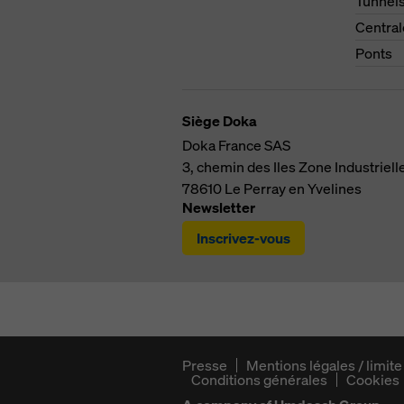
Tunnel
Central
Ponts
Siège Doka
Doka France SAS
3, chemin des Iles
Zone Industriell
78610
Le Perray en Yvelines
Newsletter
Inscrivez-vous
Presse
Mentions légales / limite
Conditions générales
Cookies