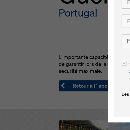
Portugal
F
L'importante capacité d'adapta
de garantir lors de la construc
sécurité maximale.
Retour à l´aperçu
Les
Open
Open