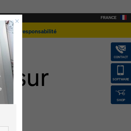
FRANCE
e
Éco-responsabilité
CONTACT
e sur
,
SOFTWARE
da
e
SHOP