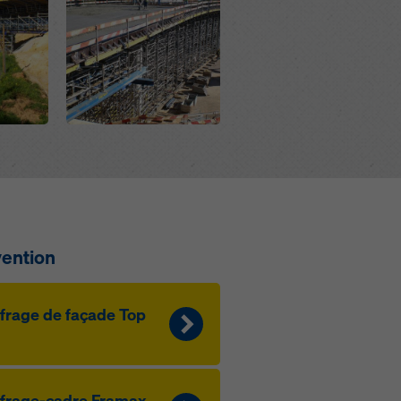
vention
­f­rage de façade Top
­f­rage-cadre Framax