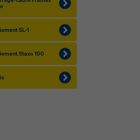
fe
ie­ment SL-1
ie­ment Staxo 100
is