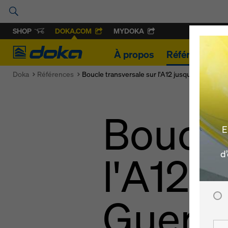
SHOP
DOKA.COM
MYDOKA
Doka
À propos
Références
Doka
Références
Boucle transversale sur l'A12 jusqu'à Alto da G
Boucle
E
l'A12 j
d
Guerr