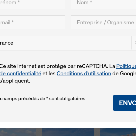
rance
tion et la polyvalence de l'étaiement Staxo 100 et du co
Ce site internet est protégé par reCAPTCHA. La
Politiqu
tion de neuf viaducs à Setúbal, une capacité optimale en
de confidentialité
et les
Conditions d’utilisation
de Googl
s’appliquent.
 champs précédés de * sont obligatoires
ENVO
Open
Open