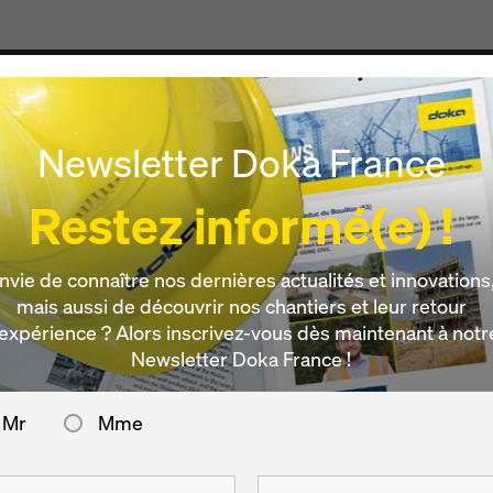
Produits & Services
Digital
Actualités
Carrièr
Newsletter Doka France
uerra
Restez informé(e) !
 transversal
nvie de connaître nos dernières actualités et innovations
mais aussi de découvrir nos chantiers et leur retour
usqu'à Alto 
’expérience ? Alors inscrivez-vous dès maintenant à notr
Newsletter Doka France !
Mr
Mme
a