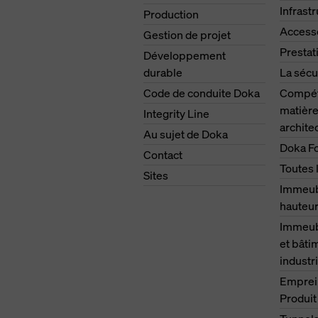
Infrast
Production
Access
Gestion de projet
Prestat
Développement
durable
La sécu
Code de conduite Doka
Compét
matière
Integrity Line
archite
Au sujet de Doka
Doka F
Contact
Toutes 
Sites
Immeub
hauteu
Immeubl
et bâti
industri
Emprei
Produit