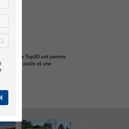
ffrage mixte Top50 ont permis
e
 termes de coûts et une
e
I
Open