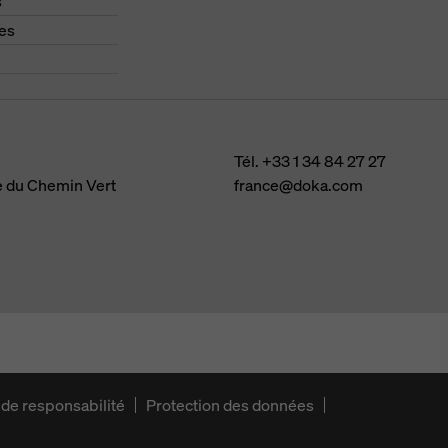
s
es
Tél.
+33 1 34 84 27 27
e du Chemin Vert
france@doka.com
 de responsabilité
Protection des données