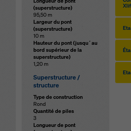
Longueur de pont
Xli
(superstructure)
95,50 m
Largeur du pont
Eta
(superstructure)
10 m
Hauteur du pont (jusqu´au
bord supérieur de la
Éta
superstructure)
1,20 m
Eta
Superstructure /
structure
Type de construction
Rond
Quantité de piles
3
Longueur de pont