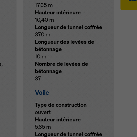
17,65 m
Hauteur intérieure
10,40 m
Longueur de tunnel coffrée
370 m
Longueur des levées de
bétonnage
10 m
e,
Nombre de levées de
bétonnage
37
Voile
Type de construction
ouvert
Hauteur intérieure
5,65 m
Longueur de tunnel coffrée