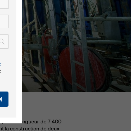
e
e
I
ld, d'une longueur de 7 400
t la construction de deux