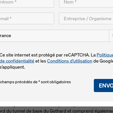
 de base du
rd
rance
Ce site internet est protégé par reCAPTCHA. La
Politiqu
de confidentialité
et les
Conditions d’utilisation
de Googl
s’appliquent.
 champs précédés de * sont obligatoires
ENVO
ide un système entièrement hydraulique ! Le lot d'Erstfe
nord du tunnel de base du Gothard et comprend égalemen