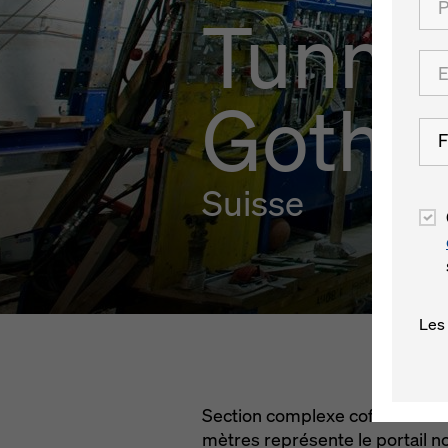
Tunnel
Gotha
F
Suisse
Les
Section complexe coffrée à l'a
mètres représente le portail 