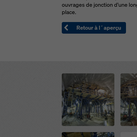
ouvrages de jonction d'une lo
place.
Retour à l´aperçu
Open
Open
Open
Open