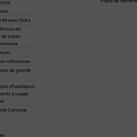
Plans de carrièr
oires
ions
rité avec Doka
ences en
 de béton
ctonique
orum
les références
les de grande
r
es d’habitation
ments à usage
el
nte Carbone
s
es