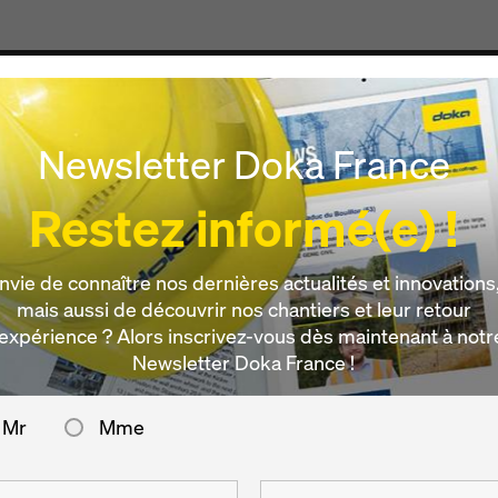
Produits & Services
Digital
Actualités
Carrièr
Newsletter Doka France
Restez informé(e) !
nvie de connaître nos dernières actualités et innovations
mais aussi de découvrir nos chantiers et leur retour
’expérience ? Alors inscrivez-vous dès maintenant à notr
Newsletter Doka France !
Mr
Mme