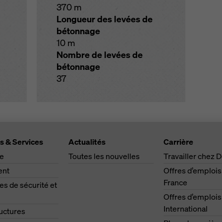
370 m
Longueur des levées de
bétonnage
10 m
Nombre de levées de
bétonnage
37
s & Services
Actualités
Carrière
ge
Toutes les nouvelles
Travailler chez 
ent
Offres d’emplois
France
s de sécurité et
Offres d’emplois
International
ructures