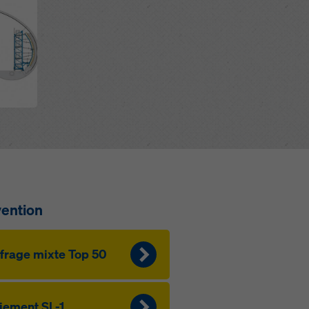
vention
­f­rage mixte Top 50
ie­ment SL-1