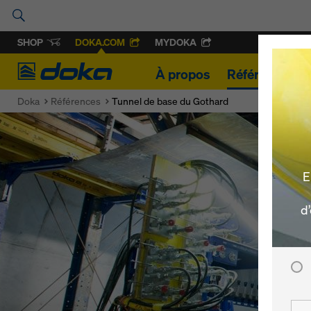
SHOP
DOKA.COM
MYDOKA
Doka
À propos
Références
Doka
Références
Tunnel de base du Gothard
E
d