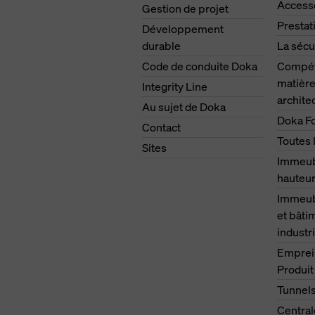
Access
Gestion de projet
Prestat
Développement
durable
La sécu
Code de conduite Doka
Compét
matière
Integrity Line
archite
Au sujet de Doka
Doka F
Contact
Toutes 
Sites
Immeub
hauteu
Immeubl
et bâti
industri
Emprei
Produit
Tunnel
Central