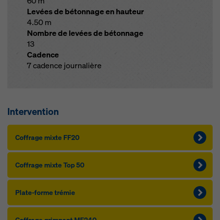
60 m
Levées de bétonnage en hauteur
4.50 m
Nombre de levées de bétonnage
13
Cadence
7 cadence journalière
Intervention
Cof­f­rage mixte FF20
Cof­f­rage mixte Top 50
Plate-forme tré­m­ie
Cof­f­rage grim­pant MF240