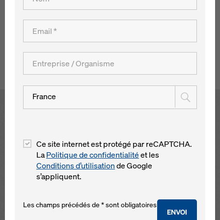
de béton de 60 m de hauteur coulé sur place, même dans
de mauvaises conditions atmosphériques, la société Ed.
Züblin AG, chargée de réaliser la construction, a mis en
oeuvre le coffrage grimpant guidé Xclimb 60.
Retour à l´aperçu
France
Open
Ce site internet est protégé par reCAPTCHA.
La
Politique de confidentialité
et les
Conditions d’utilisation
de Google
s’appliquent.
Les champs précédés de * sont obligatoires
ENVOI