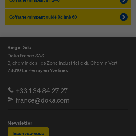
Cof­f­rage grim­pant gui­dé Xclimb 60
Siège Doka
Doka France SAS
3, chemin des Iles
Zone Industrielle du Chemin Vert
78610
Le Perray en Yvelines
+33 1 34 84 27 27
france@doka.com
Newsletter
Inscrivez-vous