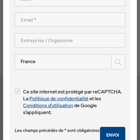
une seconde structure de pont d'une longueur de 700 m
sur env. 70 m de hauteur. Celle-ci a été réalisée sous forme
de structure mixte, c'est à dire que la fabrication de la dalle
de tablier en béton coulé en place a été réalisée avec l'aide
d'un chariot Doka pour pont mixte après la mise en place
de la structure en acier.
Retour à l´aperçu
France
Open
Ce site internet est protégé par reCAPTCHA.
La
Politique de confidentialité
et les
Conditions d’utilisation
de Google
s’appliquent.
Les champs précédés de * sont obligatoires
ENVOI