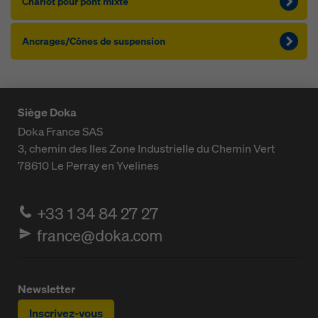
Cha­riot pour pont mixte
An­c­rages/Cônes de sus­pen­sion
Siège Doka
Doka France SAS
3, chemin des Iles
Zone Industrielle du Chemin Vert
78610
Le Perray en Yvelines
+33 1 34 84 27 27
france@doka.com
Newsletter
Inscrivez-vous