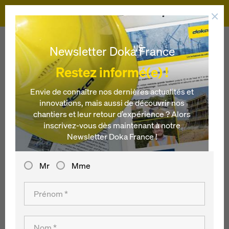
Doka
Doka
Références
Viaduc Auenbach
Newsletter Doka France
Restez informé(e) !
Envie de connaître nos dernières actualités et
innovations, mais aussi de découvrir nos
Viaduc Auenbach
chantiers et leur retour d’expérience ? Alors
inscrivez-vous dès maintenant à notre
Autriche
Newsletter Doka France !
Mr
Mme
Dans l'optique d'une réfection totale de l'autoroute du Sud
A2, il a fallyuériger, parallèmement au viaduc existant P30,